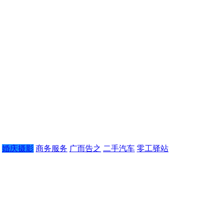
婚庆摄影
商务服务
广而告之
二手汽车
零工驿站