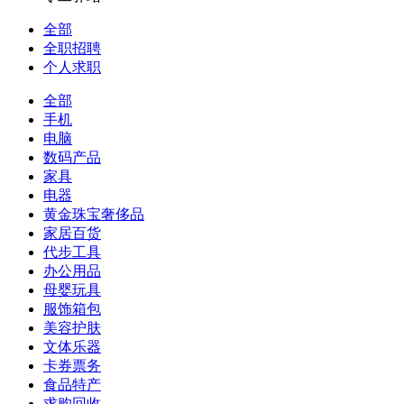
全部
全职招聘
个人求职
全部
手机
电脑
数码产品
家具
电器
黄金珠宝奢侈品
家居百货
代步工具
办公用品
母婴玩具
服饰箱包
美容护肤
文体乐器
卡券票务
食品特产
求购回收