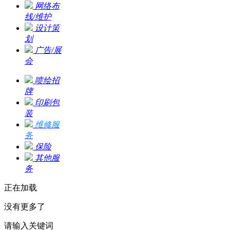
网络布
线/维护
设计策
划
广告/展
会
喷绘招
牌
印刷包
装
维修服
务
保险
其他服
务
正在加载
没有更多了
请输入关键词