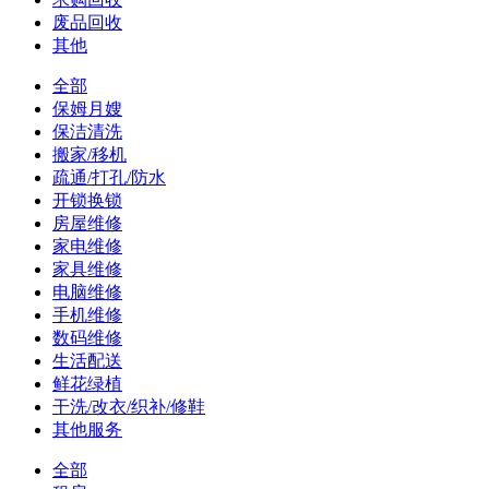
废品回收
其他
全部
保姆月嫂
保洁清洗
搬家/移机
疏通/打孔/防水
开锁换锁
房屋维修
家电维修
家具维修
电脑维修
手机维修
数码维修
生活配送
鲜花绿植
干洗/改衣/织补/修鞋
其他服务
全部