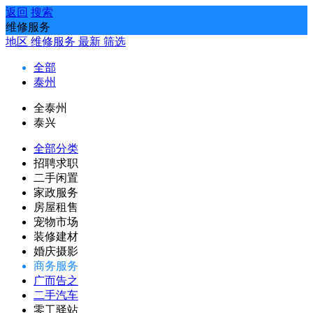
返回
搜索
维修服务
地区
维修服务
最新
筛选
全部
泰州
全泰州
泰兴
全部分类
招聘求职
二手闲置
家政服务
房屋租售
宠物市场
装修建材
婚庆摄影
商务服务
广而告之
二手汽车
零工驿站