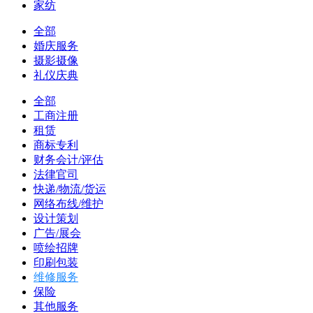
家纺
全部
婚庆服务
摄影摄像
礼仪庆典
全部
工商注册
租赁
商标专利
财务会计/评估
法律官司
快递/物流/货运
网络布线/维护
设计策划
广告/展会
喷绘招牌
印刷包装
维修服务
保险
其他服务