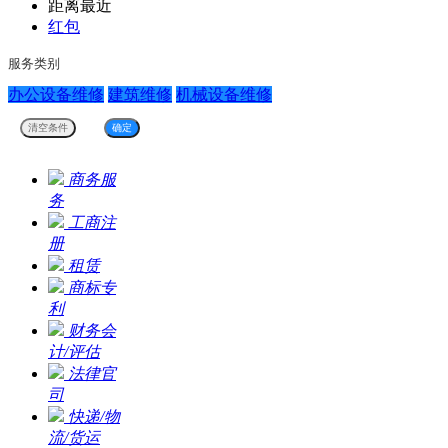
距离最近
红包
服务类别
办公设备维修
建筑维修
机械设备维修
商务服
务
工商注
册
租赁
商标专
利
财务会
计/评估
法律官
司
快递/物
流/货运