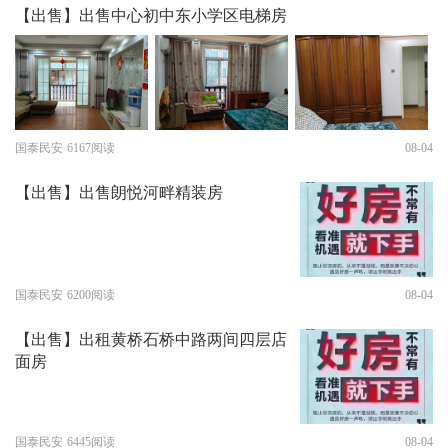
【出售】出售中心初中东小学区电梯房
国泰民安
6167阅读
08-04
【出售】出售朗悦河畔精装房
国泰民安
6200阅读
08-04
【出售】出租黄桥石桥中路两间四层店
面房
国泰民安
6445阅读
08-04