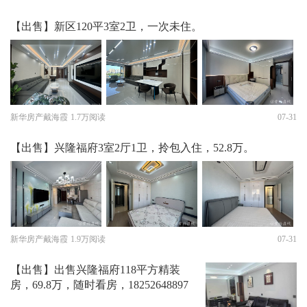
【出售】新区120平3室2卫，一次未住。
新华房产戴海霞
1.7万阅读
07-31
【出售】兴隆福府3室2厅1卫，拎包入住，52.8万。
新华房产戴海霞
1.9万阅读
07-31
【出售】出售兴隆福府118平方精装
房，69.8万，随时看房，18252648897