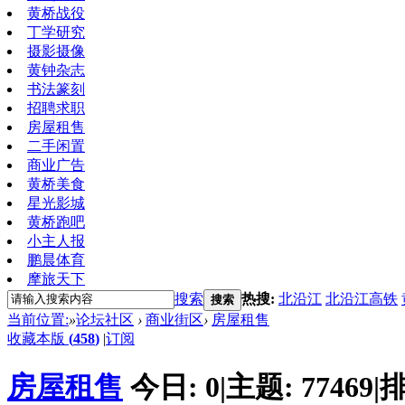
黄桥战役
丁学研究
摄影摄像
黄钟杂志
书法篆刻
招聘求职
房屋租售
二手闲置
商业广告
黄桥美食
星光影城
黄桥跑吧
小主人报
鹏晨体育
摩旅天下
搜索
热搜:
北沿江
北沿江高铁
搜索
当前位置:
»
论坛社区
›
商业街区
›
房屋租售
收藏本版
(
458
)
|
订阅
房屋租售
今日:
0
|
主题:
77469
|
排