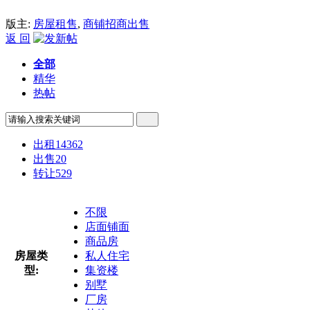
版主:
房屋租售
,
商铺招商出售
返 回
全部
精华
热帖
出租
14362
出售
20
转让
529
不限
店面铺面
商品房
房屋类
私人住宅
型:
集资楼
别墅
厂房