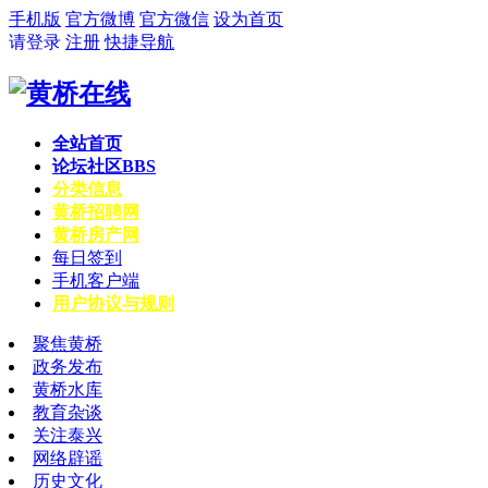
手机版
官方微博
官方微信
设为首页
请登录
注册
快捷导航
全站首页
论坛社区
BBS
分类信息
黄桥招聘网
黄桥房产网
每日签到
手机客户端
用户协议与规则
聚焦黄桥
政务发布
黄桥水库
教育杂谈
关注泰兴
网络辟谣
历史文化