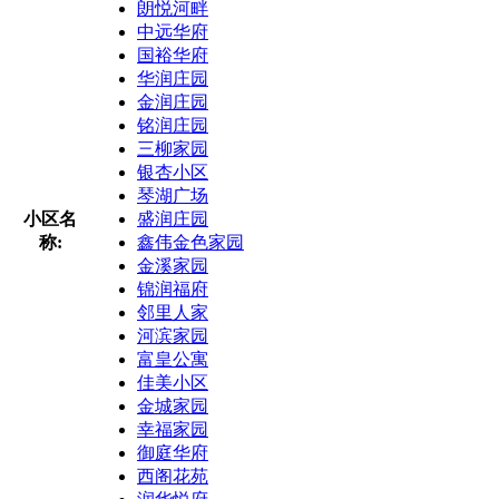
朗悦河畔
中远华府
国裕华府
华润庄园
金润庄园
铭润庄园
三柳家园
银杏小区
琴湖广场
小区名
盛润庄园
称:
鑫伟金色家园
金溪家园
锦润福府
邻里人家
河滨家园
富皇公寓
佳美小区
金城家园
幸福家园
御庭华府
西阁花苑