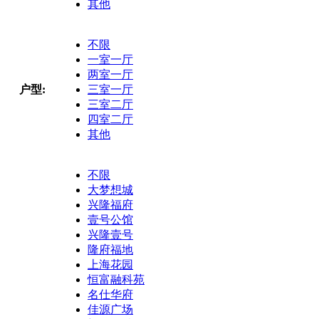
其他
不限
一室一厅
两室一厅
户型:
三室一厅
三室二厅
四室二厅
其他
不限
大梦想城
兴隆福府
壹号公馆
兴隆壹号
隆府福地
上海花园
恒富融科苑
名仕华府
佳源广场