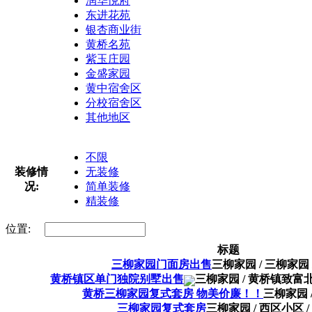
润华悦府
东进花苑
银杏商业街
黄桥名苑
紫玉庄园
金盛家园
黄中宿舍区
分校宿舍区
其他地区
不限
装修情
无装修
况:
简单装修
精装修
位置:
标题
三柳家园门面房出售
三柳家园 / 三柳家园 /
黄桥镇区单门独院别墅出售
三柳家园 / 黄桥镇致富北
黄桥三柳家园复式套房 物美价廉！！
三柳家园 / 
三柳家园复式套房
三柳家园 / 西区小区 / 