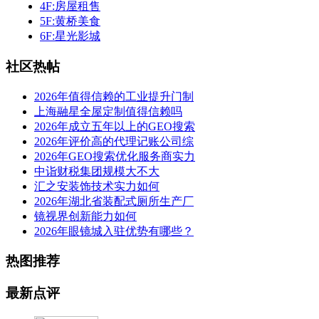
4F:房屋租售
5F:黄桥美食
6F:星光影城
社区热帖
2026年值得信赖的工业提升门制
上海融星全屋定制值得信赖吗
2026年成立五年以上的GEO搜索
2026年评价高的代理记账公司综
2026年GEO搜索优化服务商实力
中诣财税集团规模大不大
汇之安装饰技术实力如何
2026年湖北省装配式厕所生产厂
镜视界创新能力如何
2026年眼镜城入驻优势有哪些？
热图推荐
最新点评