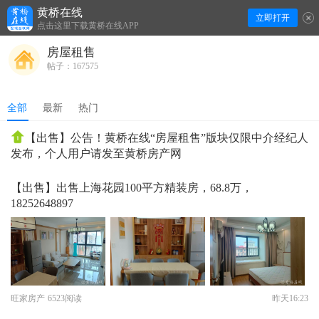
黄桥在线
立即打开
下拉刷新
点击这里下载黄桥在线APP
房屋租售
帖子：167575
全部
最新
热门
【出售】公告！黄桥在线“房屋租售”版块仅限中介经纪人
发布，个人用户请发至黄桥房产网
【出售】出售上海花园100平方精装房，68.8万，
18252648897
旺家房产
6523阅读
昨天16:23