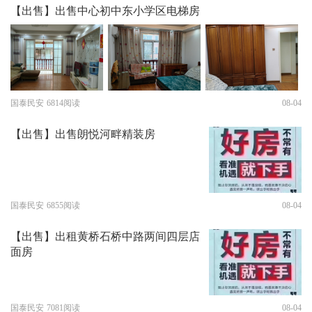
【出售】出售中心初中东小学区电梯房
国泰民安
6814阅读
08-04
【出售】出售朗悦河畔精装房
国泰民安
6855阅读
08-04
【出售】出租黄桥石桥中路两间四层店
面房
国泰民安
7081阅读
08-04