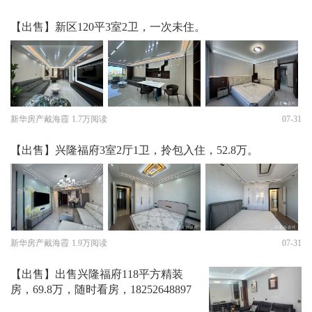
【出售】新区120平3室2卫，一次未住。
新华房产戴海霞
1.7万阅读
07-31
【出售】兴隆福府3室2厅1卫，拎包入住，52.8万。
新华房产戴海霞
1.9万阅读
07-31
【出售】出售兴隆福府118平方精装
房，69.8万，随时看房，18252648897