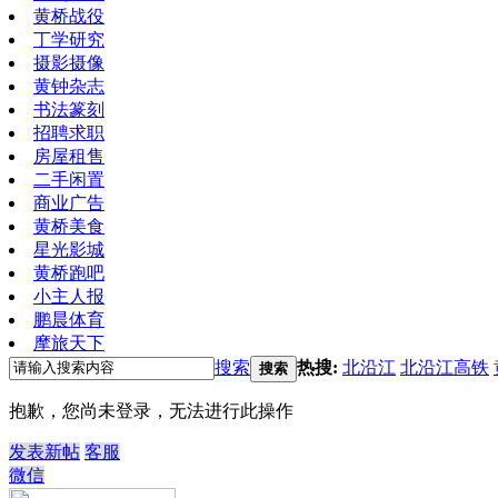
黄桥战役
丁学研究
摄影摄像
黄钟杂志
书法篆刻
招聘求职
房屋租售
二手闲置
商业广告
黄桥美食
星光影城
黄桥跑吧
小主人报
鹏晨体育
摩旅天下
搜索
热搜:
北沿江
北沿江高铁
搜索
抱歉，您尚未登录，无法进行此操作
发表新帖
客服
微信