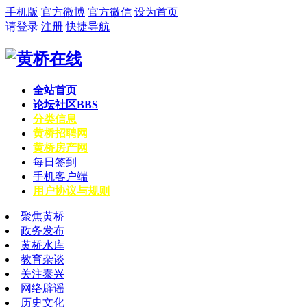
手机版
官方微博
官方微信
设为首页
请登录
注册
快捷导航
全站首页
论坛社区
BBS
分类信息
黄桥招聘网
黄桥房产网
每日签到
手机客户端
用户协议与规则
聚焦黄桥
政务发布
黄桥水库
教育杂谈
关注泰兴
网络辟谣
历史文化