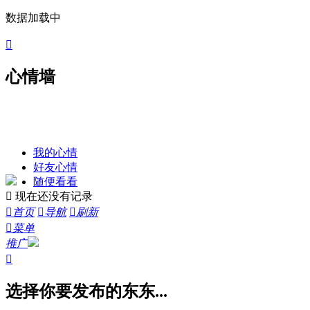
数据加载中

心情墙
我的心情
好友心情
随便看看

现在还没有记录

首页

导航

刷新

菜单
推广

选择你要发布的东东...