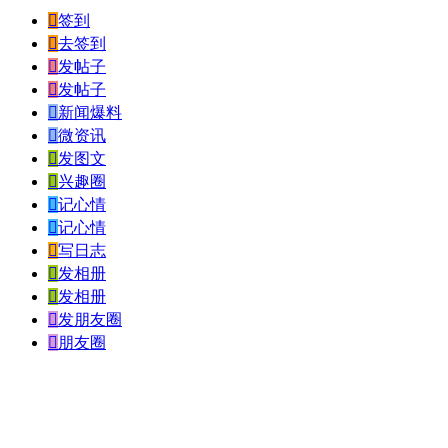

签到

去签到

发帖子

发帖子

新闻爆料

微资讯

发图文

兴趣圈

记心情

记心情

写日志

发相册

发相册

发朋友圈

朋友圈