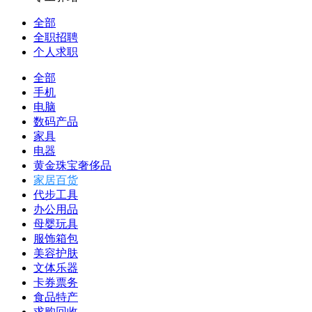
全部
全职招聘
个人求职
全部
手机
电脑
数码产品
家具
电器
黄金珠宝奢侈品
家居百货
代步工具
办公用品
母婴玩具
服饰箱包
美容护肤
文体乐器
卡券票务
食品特产
求购回收