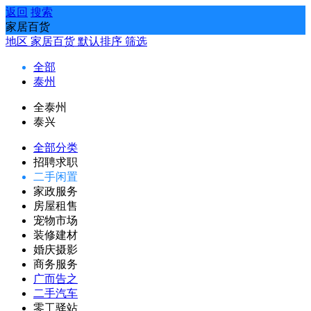
返回
搜索
家居百货
地区
家居百货
默认排序
筛选
全部
泰州
全泰州
泰兴
全部分类
招聘求职
二手闲置
家政服务
房屋租售
宠物市场
装修建材
婚庆摄影
商务服务
广而告之
二手汽车
零工驿站