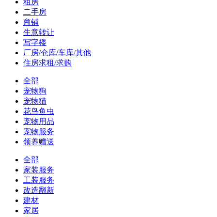
租房
二手房
商铺
生意转让
写字楼
厂房/仓库/车库/其他
住房求租/求购
全部
宠物狗
宠物猫
花鸟鱼虫
宠物用品
宠物服务
领养赠送
全部
家装服务
工装服务
改造翻新
建材
家居