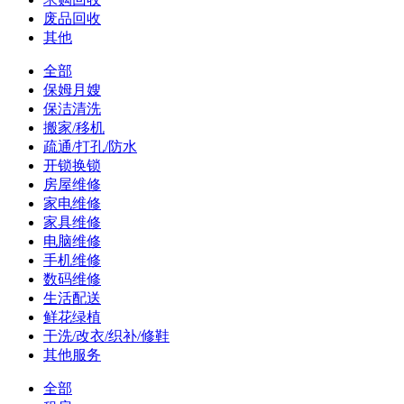
废品回收
其他
全部
保姆月嫂
保洁清洗
搬家/移机
疏通/打孔/防水
开锁换锁
房屋维修
家电维修
家具维修
电脑维修
手机维修
数码维修
生活配送
鲜花绿植
干洗/改衣/织补/修鞋
其他服务
全部