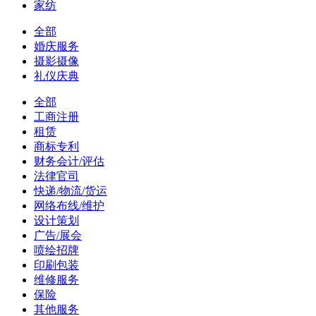
家纺
全部
婚庆服务
摄影摄像
礼仪庆典
全部
工商注册
租赁
商标专利
财务会计/评估
法律官司
快递/物流/货运
网络布线/维护
设计策划
广告/展会
喷绘招牌
印刷包装
维修服务
保险
其他服务