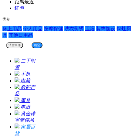
距离最近
红包
类别
床上用品
个人用品
按摩保健
洗衣熨烫
卫浴
装饰摆设
锅灶厨
具
其他日用品
二手闲
置
手机
电脑
数码产
品
家具
电器
黄金珠
宝奢侈品
家居百
货