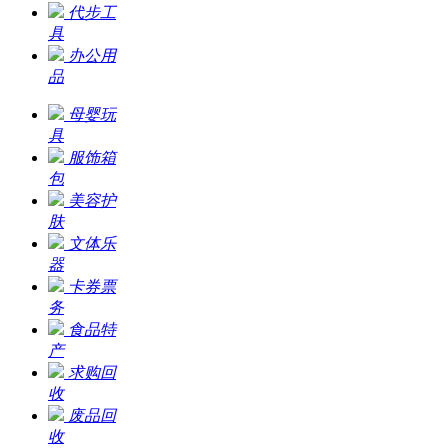
代步工
具
办公用
品
母婴玩
具
服饰箱
包
美容护
肤
文体乐
器
卡券票
务
食品特
产
求购回
收
废品回
收