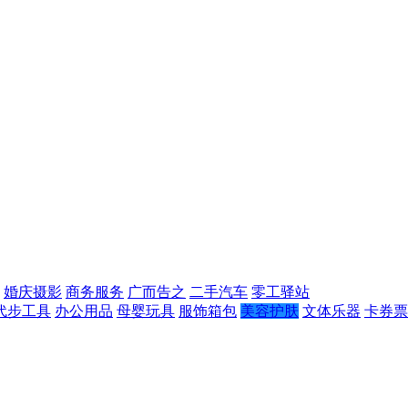
婚庆摄影
商务服务
广而告之
二手汽车
零工驿站
代步工具
办公用品
母婴玩具
服饰箱包
美容护肤
文体乐器
卡券票