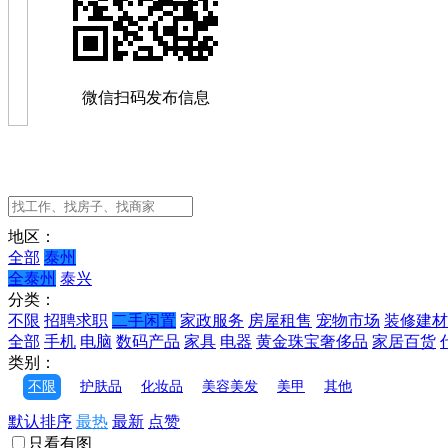
微信扫码发布信息
地区：
全部
泰州
全泰州
泰兴
分类：
不限
招聘求职
二手闲置
家政服务
房屋租售
宠物市场
装修建材
全部
手机
电脑
数码产品
家具
电器
黄金珠宝奢侈品
家居百货
类别：
不限
护肤品
化妆品
美容美发
美甲
其他
默认排序
最热
最新
点赞
只看有图