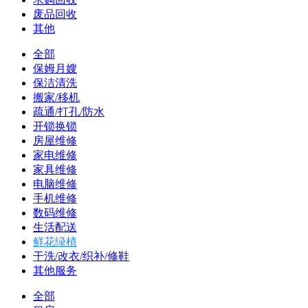
废品回收
其他
全部
保姆月嫂
保洁清洗
搬家/移机
疏通/打孔/防水
开锁换锁
房屋维修
家电维修
家具维修
电脑维修
手机维修
数码维修
生活配送
鲜花绿植
干洗/改衣/织补/修鞋
其他服务
全部