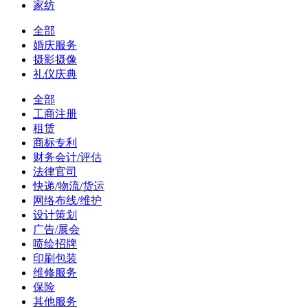
家纺
全部
婚庆服务
摄影摄像
礼仪庆典
全部
工商注册
租赁
商标专利
财务会计/评估
法律官司
快递/物流/货运
网络布线/维护
设计策划
广告/展会
喷绘招牌
印刷包装
维修服务
保险
其他服务