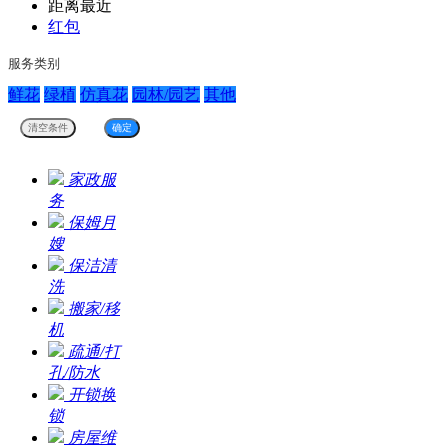
距离最近
红包
服务类别
鲜花
绿植
仿真花
园林/园艺
其他
家政服
务
保姆月
嫂
保洁清
洗
搬家/移
机
疏通/打
孔/防水
开锁换
锁
房屋维