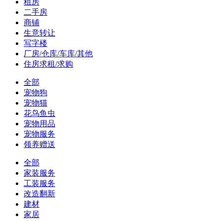
租房
二手房
商铺
生意转让
写字楼
厂房/仓库/车库/其他
住房求租/求购
全部
宠物狗
宠物猫
花鸟鱼虫
宠物用品
宠物服务
领养赠送
全部
家装服务
工装服务
改造翻新
建材
家居