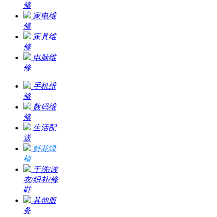
修
家电维
修
家具维
修
电脑维
修
手机维
修
数码维
修
生活配
送
鲜花绿
植
干洗/改
衣/织补/修
鞋
其他服
务