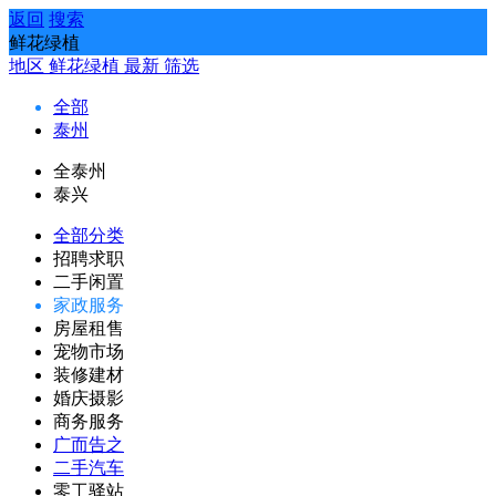
返回
搜索
鲜花绿植
地区
鲜花绿植
最新
筛选
全部
泰州
全泰州
泰兴
全部分类
招聘求职
二手闲置
家政服务
房屋租售
宠物市场
装修建材
婚庆摄影
商务服务
广而告之
二手汽车
零工驿站