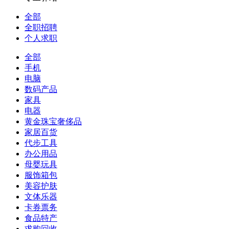
全部
全职招聘
个人求职
全部
手机
电脑
数码产品
家具
电器
黄金珠宝奢侈品
家居百货
代步工具
办公用品
母婴玩具
服饰箱包
美容护肤
文体乐器
卡券票务
食品特产
求购回收