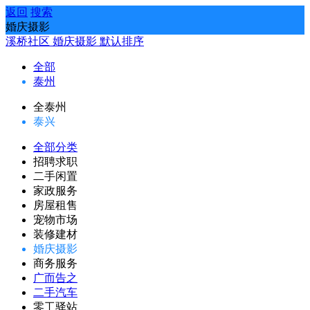
返回
搜索
婚庆摄影
溪桥社区
婚庆摄影
默认排序
全部
泰州
全泰州
泰兴
全部分类
招聘求职
二手闲置
家政服务
房屋租售
宠物市场
装修建材
婚庆摄影
商务服务
广而告之
二手汽车
零工驿站