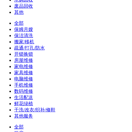
废品回收
其他
全部
保姆月嫂
保洁清洗
搬家/移机
疏通/打孔/防水
开锁换锁
房屋维修
家电维修
家具维修
电脑维修
手机维修
数码维修
生活配送
鲜花绿植
干洗/改衣/织补/修鞋
其他服务
全部