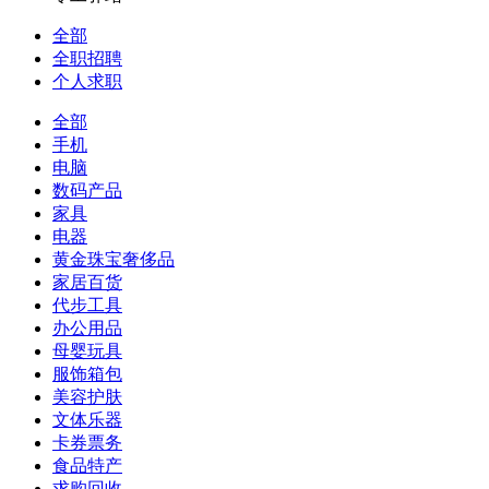
全部
全职招聘
个人求职
全部
手机
电脑
数码产品
家具
电器
黄金珠宝奢侈品
家居百货
代步工具
办公用品
母婴玩具
服饰箱包
美容护肤
文体乐器
卡券票务
食品特产
求购回收