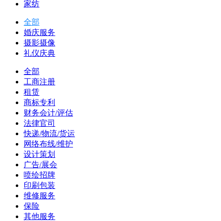
家纺
全部
婚庆服务
摄影摄像
礼仪庆典
全部
工商注册
租赁
商标专利
财务会计/评估
法律官司
快递/物流/货运
网络布线/维护
设计策划
广告/展会
喷绘招牌
印刷包装
维修服务
保险
其他服务