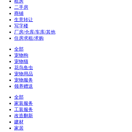
租房
二手房
商铺
生意转让
写字楼
厂房/仓库/车库/其他
住房求租/求购
全部
宠物狗
宠物猫
花鸟鱼虫
宠物用品
宠物服务
领养赠送
全部
家装服务
工装服务
改造翻新
建材
家居