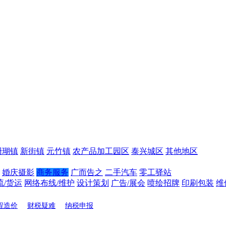
珊瑚镇
新街镇
元竹镇
农产品加工园区
泰兴城区
其他地区
婚庆摄影
商务服务
广而告之
二手汽车
零工驿站
流/货运
网络布线/维护
设计策划
广告/展会
喷绘招牌
印刷包装
维
程造价
财税疑难
纳税申报