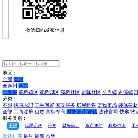
微信扫码发布信息
地区：
全部
泰州
全泰州
泰兴
全泰兴
黄桥镇区
黄桥园区
溪桥社区
刘陈社区
分界镇
古溪镇
分类：
不限
招聘求职
二手闲置
家政服务
房屋租售
宠物市场
装修建材
全部
工商注册
租赁
商标专利
财务会计/评估
法律官司
快递/物
服务类别：
不限
代理记账
验资
财务审计
资产评估
税务咨询
工
默认排序
最热
最新
点赞