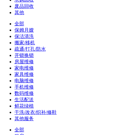
废品回收
其他
全部
保姆月嫂
保洁清洗
搬家/移机
疏通/打孔/防水
开锁换锁
房屋维修
家电维修
家具维修
电脑维修
手机维修
数码维修
生活配送
鲜花绿植
干洗/改衣/织补/修鞋
其他服务
全部