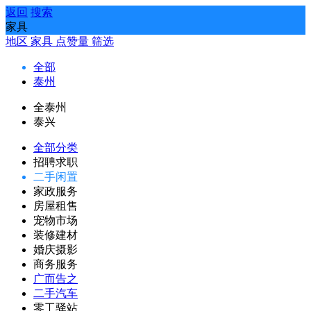
返回
搜索
家具
地区
家具
点赞量
筛选
全部
泰州
全泰州
泰兴
全部分类
招聘求职
二手闲置
家政服务
房屋租售
宠物市场
装修建材
婚庆摄影
商务服务
广而告之
二手汽车
零工驿站