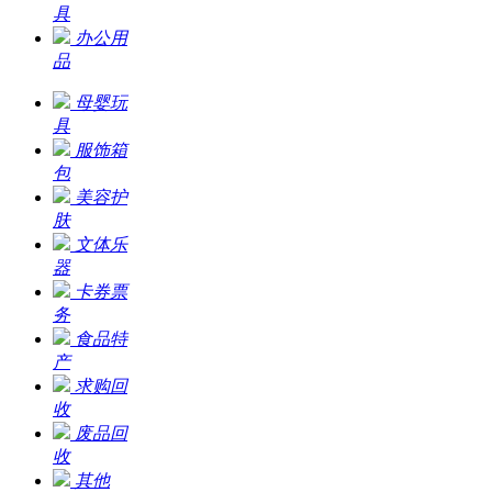
具
办公用
品
母婴玩
具
服饰箱
包
美容护
肤
文体乐
器
卡券票
务
食品特
产
求购回
收
废品回
收
其他