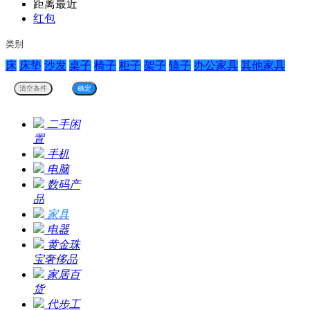
距离最近
红包
类别
床
床垫
沙发
桌子
椅子
柜子
架子
镜子
办公家具
其他家具
二手闲
置
手机
电脑
数码产
品
家具
电器
黄金珠
宝奢侈品
家居百
货
代步工