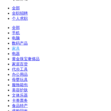
全部
全职招聘
个人求职
全部
手机
电脑
数码产品
家具
电器
黄金珠宝奢侈品
家居百货
代步工具
办公用品
母婴玩具
服饰箱包
美容护肤
文体乐器
卡券票务
食品特产
求购回收