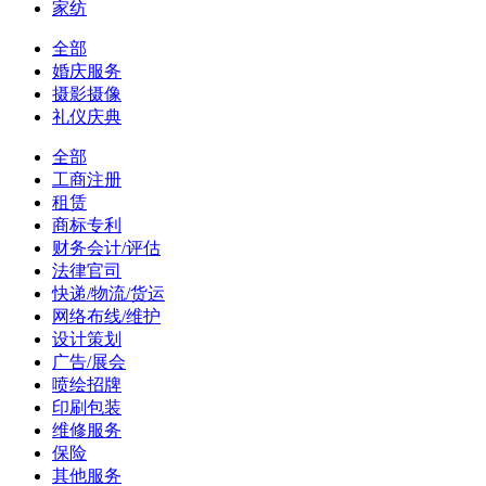
家纺
全部
婚庆服务
摄影摄像
礼仪庆典
全部
工商注册
租赁
商标专利
财务会计/评估
法律官司
快递/物流/货运
网络布线/维护
设计策划
广告/展会
喷绘招牌
印刷包装
维修服务
保险
其他服务