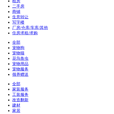
租房
二手房
商铺
生意转让
写字楼
厂房/仓库/车库/其他
住房求租/求购
全部
宠物狗
宠物猫
花鸟鱼虫
宠物用品
宠物服务
领养赠送
全部
家装服务
工装服务
改造翻新
建材
家居