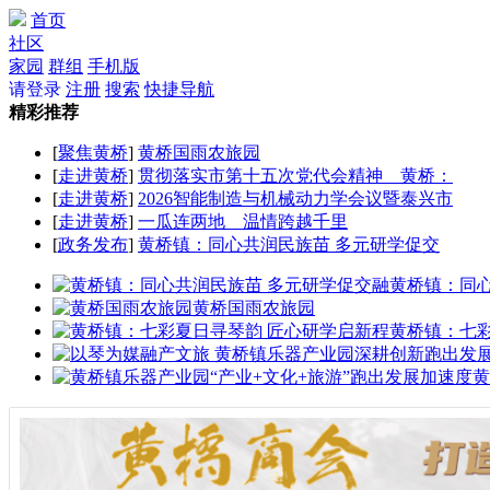
首页
社区
家园
群组
手机版
请登录
注册
搜索
快捷导航
精彩推荐
[
聚焦黄桥
]
黄桥国雨农旅园
[
走进黄桥
]
贯彻落实市第十五次党代会精神 黄桥：
[
走进黄桥
]
2026智能制造与机械动力学会议暨泰兴市
[
走进黄桥
]
一瓜连两地 温情跨越千里
[
政务发布
]
黄桥镇：同心共润民族苗 多元研学促交
黄桥镇：同
黄桥国雨农旅园
黄桥镇：七
黄