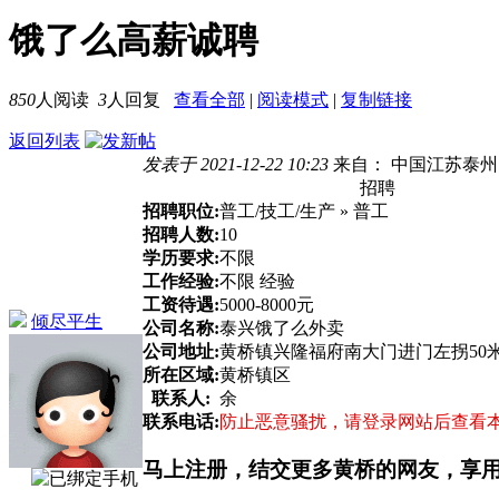
饿了么高薪诚聘
850
人阅读
3
人回复
查看全部
|
阅读模式
|
复制链接
返回列表
发表于 2021-12-22 10:23
来自： 中国江苏泰州
招聘
招聘职位:
普工/技工/生产 » 普工
招聘人数:
10
学历要求:
不限
工作经验:
不限 经验
工资待遇:
5000-8000元
倾尽平生
公司名称:
泰兴饿了么外卖
公司地址:
黄桥镇兴隆福府南大门进门左拐50
所在区域:
黄桥镇区
联系人:
余
联系电话:
防止恶意骚扰，请登录网站后查看
马上注册，结交更多黄桥的网友，享