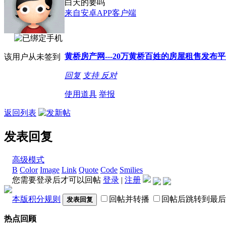
白天的要吗
来自安卓APP客户端
黄桥房产网---20万黄桥百姓的房屋租售发布
该用户从未签到
回复
支持
反对
使用道具
举报
返回列表
发表回复
高级模式
B
Color
Image
Link
Quote
Code
Smilies
您需要登录后才可以回帖
登录
|
注册
本版积分规则
回帖并转播
回帖后跳转到最后
发表回复
热点回顾