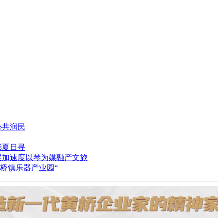
心共润民
彩夏日寻
以琴为媒融产文旅
桥镇乐器产业园“