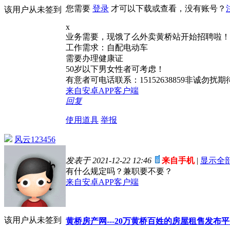
您需要
登录
才可以下载或查看，没有账号？
该用户从未签到
x
业务需要，现饿了么外卖黄桥站开始招聘啦！
工作需求：自配电动车
需要办理健康证
50岁以下男女性者可考虑！
有意者可电话联系：15152638859非诚勿扰
来自安卓APP客户端
回复
使用道具
举报
风云123456
发表于 2021-12-22 12:46
来自手机
|
显示全
有什么规定吗？兼职要不要？
来自安卓APP客户端
该用户从未签到
黄桥房产网---20万黄桥百姓的房屋租售发布