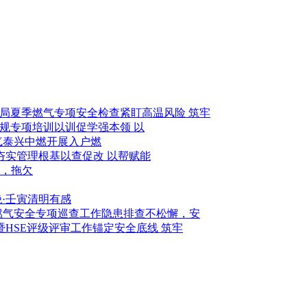
紧盯高温风险 筑牢
以训促学强本领 以
泰兴中燃开展入户燃
以查促改 以帮赋能
，拖欠
绝·壬寅清明有感
隐患排查不松懈，安
锚定安全底线 筑牢