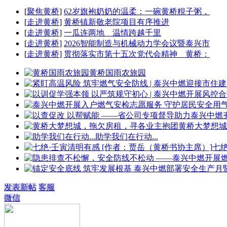
[
聚焦黄桥
]
62岁旗袍奶奶的温柔：一碗黄桥粯子粥，
[
走进黄桥
]
黄桥镇新敬老院项目有序推进
[
走进黄桥
]
一瓜连两地 温情跨越千里
[
走进黄桥
]
2026智能制造与机械动力学会议暨泰兴市
[
走进黄桥
]
贯彻落实市第十五次党代会精神 黄桥：
黄桥国雨农旅园
黄桥大梦想城
助学我们在行动...
七
发表新帖
客服
微信