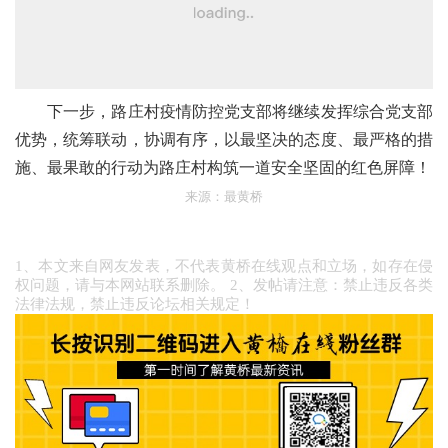
下一步，路庄村疫情防控党支部将继续发挥综合党支部
优势，统筹联动，协调有序，以最坚决的态度、最严格的措
施、最果敢的行动为路庄村构筑一道安全坚固的红色屏障！
来源：最黄桥
1、本文来自网友发表，不代表黄桥在线观点和立场，如存在侵
权问题，请与本网站联系删除。 2、发帖请注意：禁止违反各类
法律法规，禁止违反论坛相关规定！