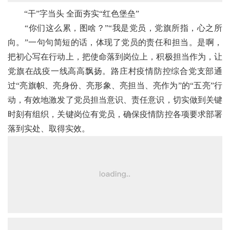
“干”字当头 全面夯实“红色堡垒”
“你们这么累，图啥？”“我是党员，党旗所指，心之所
向。”一句句简短的话，体现了党员的责任和担当。是啊，
把初心写在行动上，把使命落到岗位上，积极担当作为，让
党旗在战疫一线高高飘扬。路庄村疫情防控综合党支部通
过“亮旗帜、亮身份、亮形象、亮担当、亮作为”的“五亮”行
动，有效地激发了党员担当意识、责任意识，切实做到关键
时刻有组织，关键岗位有党员，确保疫情防控各项要求部署
落到实处、取得实效。