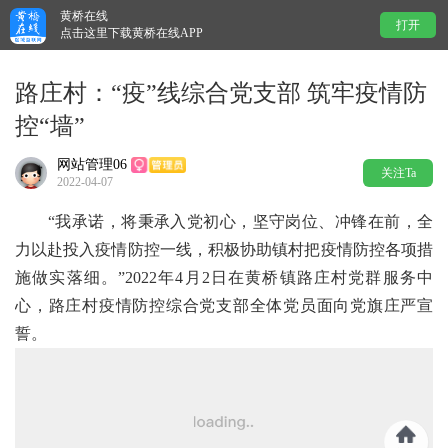
黄桥在线
打开
点击这里下载黄桥在线APP
路庄村：“疫”线综合党支部 筑牢疫情防
控“墙”
网站管理06
关注Ta
2022-04-07
“我承诺，将秉承入党初心，坚守岗位、冲锋在前，全
力以赴投入疫情防控一线，积极协助镇村把疫情防控各项措
施做实落细。”2022年4月2日在黄桥镇路庄村党群服务中
心，路庄村疫情防控综合党支部全体党员面向党旗庄严宣
誓。