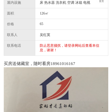
首页
屋内设施
床 热水器 洗衣机 空调 冰箱 电视
面积
126㎡
65
价格
联系人
吴红英
联系电话
防止恶意骚扰，请登录网站后查看本信
息，谢谢！
买房送储藏室，随时看房18961016167