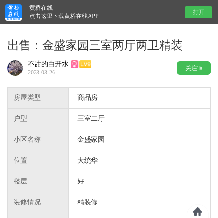
黄桥在线
打开
点击这里下载黄桥在线APP
出售：金盛家园三室两厅两卫精装
不甜的白开水
关注Ta
2023-03-26
房屋类型
商品房
户型
三室二厅
小区名称
金盛家园
位置
大统华
楼层
好
装修情况
精装修