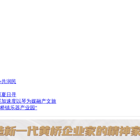
心共润民
彩夏日寻
以琴为媒融产文旅
桥镇乐器产业园“