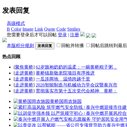
发表回复
高级模式
B
Color
Image
Link
Quote
Code
Smilies
您需要登录后才可以回帖
登录
|
注册
本版积分规则
回帖并转播
回帖后跳转到最后
发表回复
热点回顾
[
聚焦黄桥
]
62岁旗袍奶奶的温柔：一碗黄桥粯子粥，
[
走进黄桥
]
黄桥镇新敬老院项目有序推进
[
走进黄桥
]
一瓜连两地 温情跨越千里
[
走进黄桥
]
2026智能制造与机械动力学会议暨泰兴市
[
走进黄桥
]
贯彻落实市第十五次党代会精神 黄桥：
黄桥国雨农旅园