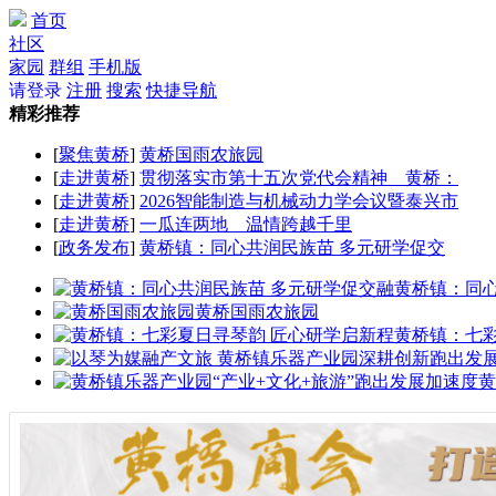
首页
社区
家园
群组
手机版
请登录
注册
搜索
快捷导航
精彩推荐
[
聚焦黄桥
]
黄桥国雨农旅园
[
走进黄桥
]
贯彻落实市第十五次党代会精神 黄桥：
[
走进黄桥
]
2026智能制造与机械动力学会议暨泰兴市
[
走进黄桥
]
一瓜连两地 温情跨越千里
[
政务发布
]
黄桥镇：同心共润民族苗 多元研学促交
黄桥镇：同
黄桥国雨农旅园
黄桥镇：七
黄