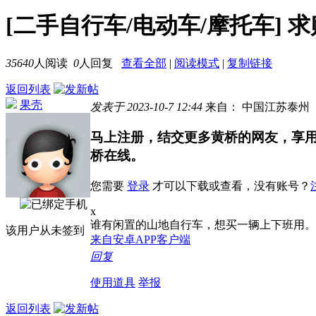
[二手自行车/电动车/摩托车]
求
35640
人阅读
0
人回复
查看全部
|
阅读模式
|
复制链接
返回列表
果壳
发表于 2023-10-7 12:44
来自： 中国江苏泰州
马上注册，结交更多黄桥的网友，享
桥在线。
您需要
登录
才可以下载或查看，没有账号？
x
谁有闲置的山地自行车，想买一辆上下班用。
该用户从未签到
来自安卓APP客户端
回复
使用道具
举报
返回列表