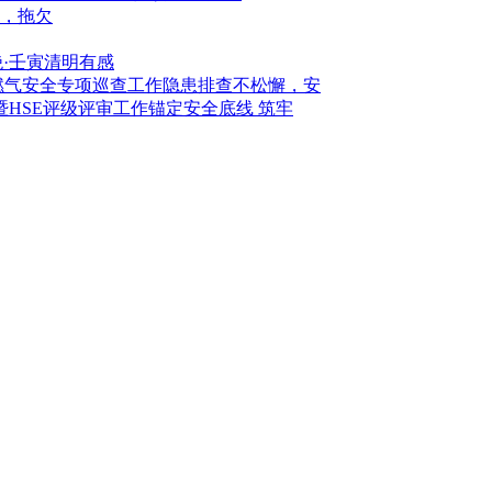
，拖欠
绝·壬寅清明有感
隐患排查不松懈，安
锚定安全底线 筑牢