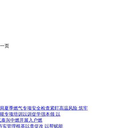
一页
紧盯高温风险 筑牢
以训促学强本领 以
泰兴中燃开展入户燃
以查促改 以帮赋能