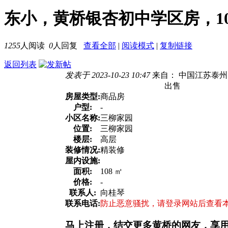
东小，黄桥银杏初中学区房，108
1255
人阅读
0
人回复
查看全部
|
阅读模式
|
复制链接
返回列表
发表于 2023-10-23 10:47
来自： 中国江苏泰州
出售
房屋类型:
商品房
户型:
-
小区名称:
三柳家园
位置:
三柳家园
楼层:
高层
装修情况:
精装修
屋内设施:
面积:
108 ㎡
价格:
-
联系人:
向桂琴
联系电话:
防止恶意骚扰，请登录网站后查看
马上注册，结交更多黄桥的网友，享