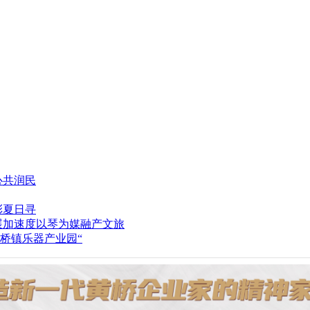
心共润民
彩夏日寻
以琴为媒融产文旅
桥镇乐器产业园“