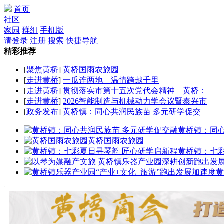
首页
社区
家园
群组
手机版
请登录
注册
搜索
快捷导航
精彩推荐
[
聚焦黄桥
]
黄桥国雨农旅园
[
走进黄桥
]
一瓜连两地 温情跨越千里
[
走进黄桥
]
贯彻落实市第十五次党代会精神 黄桥：
[
走进黄桥
]
2026智能制造与机械动力学会议暨泰兴市
[
政务发布
]
黄桥镇：同心共润民族苗 多元研学促交
黄桥镇：同
黄桥国雨农旅园
黄桥镇：七
黄