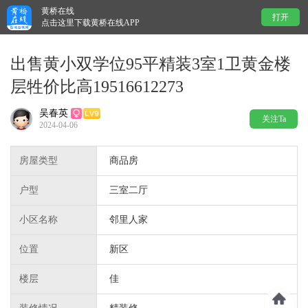
黄桥在线
打开
点击这里下载黄桥在线APP
出售黄小双学位95平精装3室1卫黄金楼
层牲价比高19516612273
吴春英
关注Ta
2024-04-06
房屋类型
商品房
户型
三室二厅
小区名称
邻里人家
位置
新区
楼层
佳