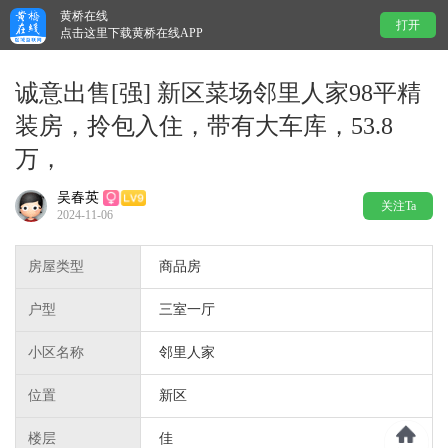
黄桥在线
打开
点击这里下载黄桥在线APP
诚意出售[强] 新区菜场邻里人家98平精
装房，拎包入住，带有大车库，53.8
万，
吴春英
关注Ta
2024-11-06
房屋类型
商品房
户型
三室一厅
小区名称
邻里人家
位置
新区
楼层
佳