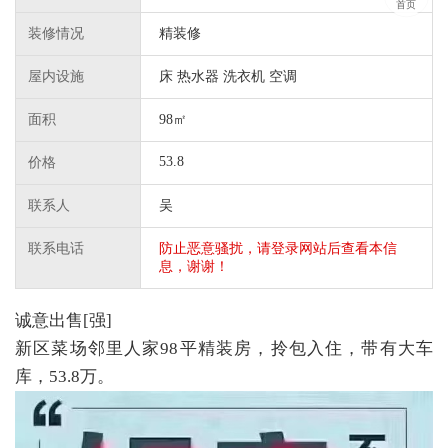
首页
装修情况
精装修
屋内设施
床 热水器 洗衣机 空调
面积
98㎡
53.8
价格
联系人
吴
联系电话
防止恶意骚扰，请登录网站后查看本信
息，谢谢！
诚意出售[强]
新区菜场邻里人家98平精装房，拎包入住，带有大车
库，53.8万。