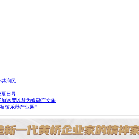
心共润民
彩夏日寻
以琴为媒融产文旅
桥镇乐器产业园“