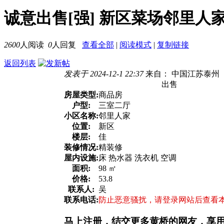
诚意出售[强] 新区菜场邻里人
2600
人阅读
0
人回复
查看全部
|
阅读模式
|
复制链接
返回列表
发表于 2024-12-1 22:37
来自： 中国江苏泰州
出售
房屋类型:
商品房
户型:
三室二厅
小区名称:
邻里人家
位置:
新区
楼层:
佳
装修情况:
精装修
屋内设施:
床 热水器 洗衣机 空调
面积:
98 ㎡
价格:
53.8
联系人:
吴
联系电话:
防止恶意骚扰，请登录网站后查看
马上注册，结交更多黄桥的网友，享