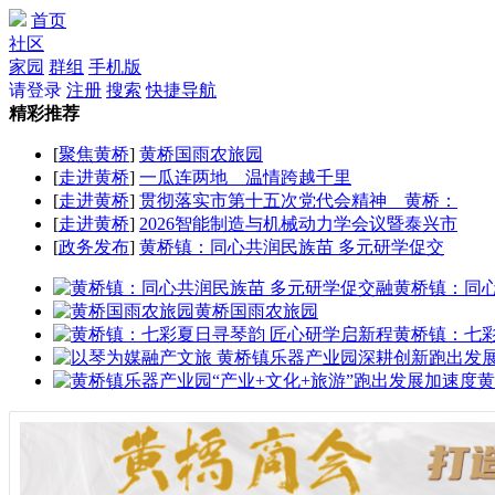
首页
社区
家园
群组
手机版
请登录
注册
搜索
快捷导航
精彩推荐
[
聚焦黄桥
]
黄桥国雨农旅园
[
走进黄桥
]
一瓜连两地 温情跨越千里
[
走进黄桥
]
贯彻落实市第十五次党代会精神 黄桥：
[
走进黄桥
]
2026智能制造与机械动力学会议暨泰兴市
[
政务发布
]
黄桥镇：同心共润民族苗 多元研学促交
黄桥镇：同
黄桥国雨农旅园
黄桥镇：七
黄