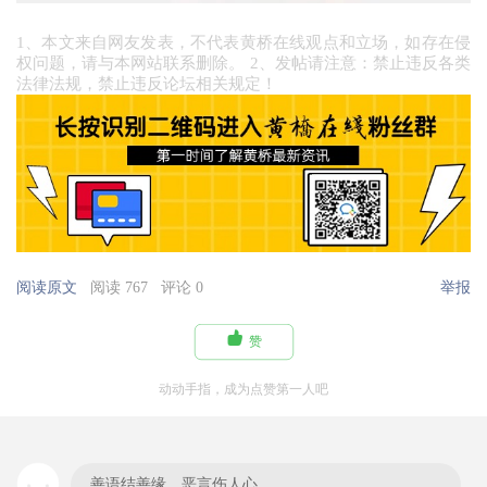
1、本文来自网友发表，不代表黄桥在线观点和立场，如存在侵
权问题，请与本网站联系删除。 2、发帖请注意：禁止违反各类
法律法规，禁止违反论坛相关规定！
阅读原文
阅读 767
评论 0
举报

赞
动动手指，成为点赞第一人吧
善语结善缘，恶言伤人心