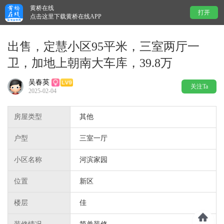
黄桥在线
打开
点击这里下载黄桥在线APP
出售，定慧小区95平米，三室两厅一
卫，加地上朝南大车库，39.8万
吴春英
关注Ta
2025-02-04
房屋类型
其他
户型
三室一厅
小区名称
河滨家园
位置
新区
楼层
佳