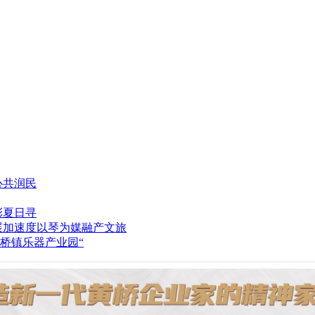
心共润民
彩夏日寻
以琴为媒融产文旅
桥镇乐器产业园“