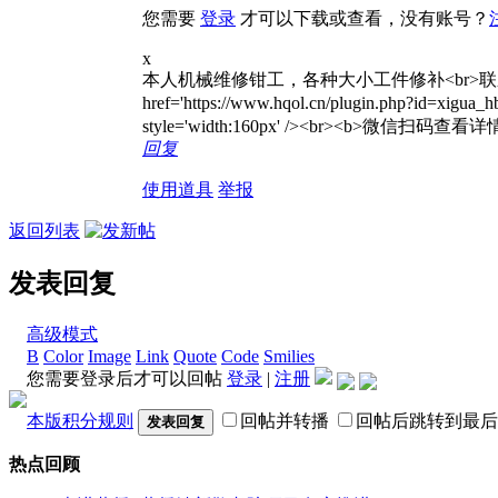
您需要
登录
才可以下载或查看，没有账号？
x
本人机械维修钳工，各种大小工件修补<br>联系人:黄先生<br>手
href='https://www.hqol.cn/plugin.php?id=xig
style='width:160px' /><br><b>微信扫码查看详情
回复
使用道具
举报
返回列表
发表回复
高级模式
B
Color
Image
Link
Quote
Code
Smilies
您需要登录后才可以回帖
登录
|
注册
本版积分规则
回帖并转播
回帖后跳转到最后
发表回复
热点回顾