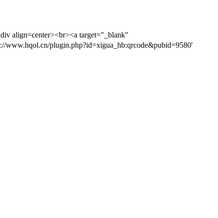
enter><br><a target="_blank"
//www.hqol.cn/plugin.php?id=xigua_hb:qrcode&pubid=9580'