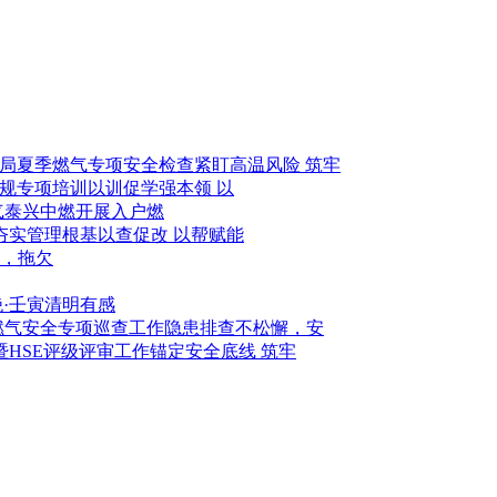
紧盯高温风险 筑牢
以训促学强本领 以
泰兴中燃开展入户燃
以查促改 以帮赋能
，拖欠
绝·壬寅清明有感
隐患排查不松懈，安
锚定安全底线 筑牢