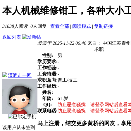
本人机械维修钳工，各种大小
31838
人阅读
0
人回复
查看全部
|
阅读模式
|
复制链接
返回列表
发表于 2025-11-22 06:40
来自： 中国江苏泰州
求职
性别:
男
学历要求:
-
工作经验:
-
工资待遇:
-
潇洒走一回
求职意向:
普工/技工
工作经历:
-
姓名:
-
年龄:
61 岁
QQ:
防止恶意骚扰，请登录网站后查看
联系电话:
防止恶意骚扰，请登录网站后查看
马上注册，结交更多黄桥的网友，享
该用户从未签到