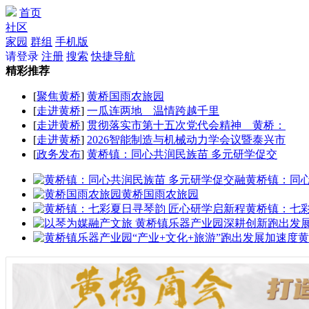
首页
社区
家园
群组
手机版
请登录
注册
搜索
快捷导航
精彩推荐
[
聚焦黄桥
]
黄桥国雨农旅园
[
走进黄桥
]
一瓜连两地 温情跨越千里
[
走进黄桥
]
贯彻落实市第十五次党代会精神 黄桥：
[
走进黄桥
]
2026智能制造与机械动力学会议暨泰兴市
[
政务发布
]
黄桥镇：同心共润民族苗 多元研学促交
黄桥镇：同
黄桥国雨农旅园
黄桥镇：七
黄