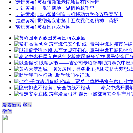
[
走进黄桥
]
黄桥镇新敬老院项目有序推进
[
走进黄桥
]
一瓜连两地 温情跨越千里
[
走进黄桥
]
2026智能制造与机械动力学会议暨泰兴市
[
走进黄桥
]
贯彻落实市第十五次党代会精神 黄桥：
[
聚焦黄桥
]
黄桥国雨农旅园
黄桥国雨农旅园
黄桥大梦想城
助学我们在行动...
七
发表新帖
客服
微信