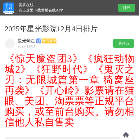
黄桥在线
打开
点击这里下载黄桥在线APP
2025年星光影院12月4日排片
星光灿烂
关注Ta
2025-12-03
《惊天魔盗团3》《疯狂动物
城2》《狂野时代》《鬼灭之
刃：无限城篇第一章 猗窝座
再袭》《开心岭》
影票请在猫
眼、美团、淘票票
等正规平台
购买，或至前台购买。
请勿相
信他人私
自售卖