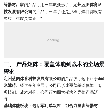
练器材厂家
的产品，用一年就变形了。
定州蓝图体育科
的产品，三年了还是那样，焊口都没有
技发展有限公司
裂纹。这就是差距。
”
三、
产品矩阵：覆盖
体能
到
战术
的全场景
需求
定州蓝图体育科技发展有限公司
的产品线，远不止于
400
米障碍
。经过多年发展，公司已形成覆盖基础体能、专
项技能、战术对抗、心理行为四大板块的完整产品矩
阵。
基础体能板块
：包括
军用单双杠
、
组合力量训练器材
、