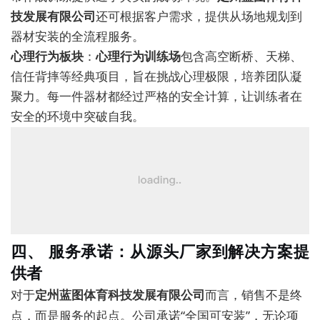
技发展有限公司
还可根据客户需求，提供从场地规划到
器材安装的全流程服务。
心理行为板块
：
心理行为训练场
包含高空断桥、天梯、
信任背摔等经典项目，旨在挑战心理极限，培养团队凝
聚力。每一件器材都经过严格的安全计算，让训练者在
安全的环境中突破自我。
四、
服务承诺：从
源头厂家
到
解决方案
提
供者
而言，销售不是终
对于
定州蓝图体育科技发展有限公司
点，而是服务的起点。公司承诺
“全国可安装”，无论项