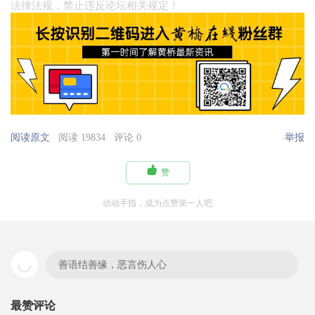
法律法规，禁止违反论坛相关规定！
阅读原文
阅读 19834
评论 0
举报

赞
动动手指，成为点赞第一人吧
善语结善缘，恶言伤人心
最赞评论