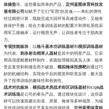
体操垫
等。这些看似简单的产品，
定州蓝图体育科技发
却赋予了它们
“军用”的灵魂——单杠的弹性
展有限公司
经过精密计算，既能完成大回环等高难度动作，又能有
效保护手腕；组合力量训练器材的配重片和滑轮系统采
用军工级轴承，运行顺滑无声，让训练者专注于肌肉发
力。
专项技能板块
：以
格斗基本功训练器材
和
模拟训练器材
为代表。
刺杀射击稻草人器材
是其中的明星产品。它采
用高强度耐磨材料制作，表面纹理模拟真实人体，能承
受反复突刺和撞击而不破损。
模拟掩体投掷靶
则通过巧
妙的机械结构，实现命中后的视觉和听觉反馈，极大提
升了投弹训练的趣味性和有效性。
战术对抗板块
：
模拟战术房战术街区训练器材
和
CQB战
术训练场
是公司的拳头产品。通过模块化设计，这些器
材可以快速搭建出街道、房屋、掩体等多种场景，为城
市作战训练提供近乎真实的战场环境。
定州蓝图体育科