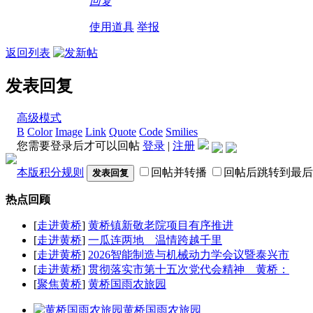
回复
使用道具
举报
返回列表
发表回复
高级模式
B
Color
Image
Link
Quote
Code
Smilies
您需要登录后才可以回帖
登录
|
注册
本版积分规则
回帖并转播
回帖后跳转到最后
发表回复
热点回顾
[
走进黄桥
]
黄桥镇新敬老院项目有序推进
[
走进黄桥
]
一瓜连两地 温情跨越千里
[
走进黄桥
]
2026智能制造与机械动力学会议暨泰兴市
[
走进黄桥
]
贯彻落实市第十五次党代会精神 黄桥：
[
聚焦黄桥
]
黄桥国雨农旅园
黄桥国雨农旅园