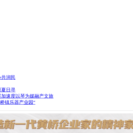
心共润民
彩夏日寻
以琴为媒融产文旅
桥镇乐器产业园“