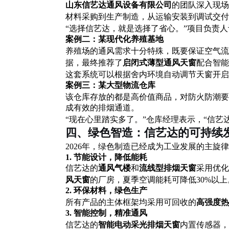
山东信艺达通风设备有限公司
的团队深入现场
材料采购到生产制造，从运输安装到调试交付
“选择信艺达，就是选择了省心。”项目负责人
案例二：某现代化养殖基地
养殖场的通风需求十分特殊，既要保证空气流
据，最终推荐了
启闭式薄型通风天窗
配合智能
这套系统可以根据舍内环境自动调节天窗开启
案例三：某大型物流仓库
该仓库存放的都是高价值商品，对防火防潮要
成有效的排烟通道。
“现在心里踏实多了。”仓库经理表示，“信艺
四、绿色智造：信艺达的可持续
2026年，绿色制造已经成为工业发展的主旋
1. 节能设计，降低能耗
信艺达的
通风气楼
和
流线型排烟天窗
采用优化
的厂房，夏季空调能耗可降低
风天窗
30%以
2. 环保材料，绿色生产
所有产品的主体框架均采用可回收的
高强度热
3. 智能控制，精准通风
内置传感器，
信艺达的
智能电动采光排烟天窗