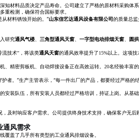
深知材料品质决定产品寿命。公司建立了严格的原材料采购体系
多重检测，确保符合国标要求。
是从材料锈蚀开始的。
”
的质量总监
山东信艺达通风设备有限公司
入研究
通风气楼
、
三角型通风天窗
、
一字型电动排烟天窗
、
圆拱
的通风效率提升了
导流技术”，将该类
通风天窗
15%以上。这项
折弯机、精密剪板机、自动焊接设备正在高效运转。20名经验丰
守护者。
”生产主管表示，“每一件出厂的产品，都要经过严格的
的安装队伍，所有安装人员都经过严格培训，持证上岗。从基础
况，及时响应客户需求。公司提供终身技术支持，确保客户无后
业通风需求
线覆盖了几乎所有类型的工业通风排烟设备。