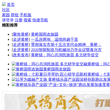
首页
社区
家园
群组
手机版
请登录
注册
搜索
快捷导航
精彩推荐
[
聚焦黄桥
]
黄桥国雨农旅园
[
走进黄桥
]
一瓜连两地 温情跨越千里
[
走进黄桥
]
贯彻落实市第十五次党代会精神 黄桥：
[
走进黄桥
]
2026智能制造与机械动力学会议暨泰兴市
[
政务发布
]
黄桥镇：同心共润民族苗 多元研学促交
黄桥镇：同
黄桥国雨农旅园
黄桥镇：七
黄