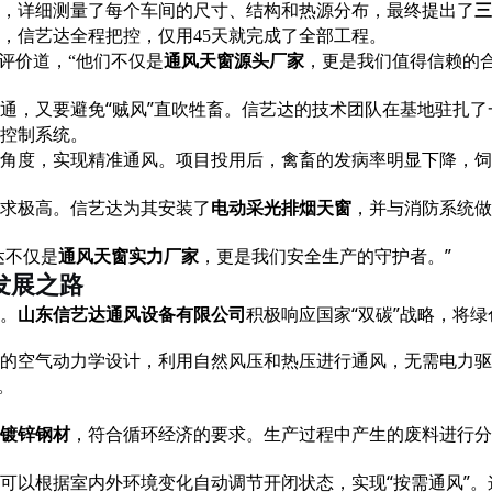
，详细测量了每个车间的尺寸、结构和热源分布，最终提出了
三
，信艺达全程把控，仅用
45天就完成了全部工程。
，更是我们值得信赖的
评价道，“他们不仅是
通风天窗源头厂家
通，又要避免
“贼风”直吹牲畜。信艺达的技术团队在基地驻扎
控制系统。
角度，实现精准通风。项目投用后，禽畜的发病率明显下降，饲
，并与消防系统做
求极高。信艺达为其安装了
电动采光排烟天窗
，更是我们安全生产的守护者。
”
达不仅是
通风天窗实力厂家
发展之路
积极响应国家
“双碳”战略，将
律。
山东信艺达通风设备有限公司
的空气动力学设计，利用自然风压和热压进行通风，无需电力驱
上。
，符合循环经济的要求。生产过程中产生的废料进行分
镀锌钢材
可以根据室内外环境变化自动调节开闭状态，实现
“按需通风”