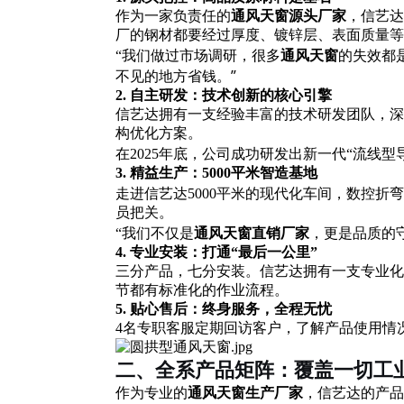
作为一家负责任的
通风天窗源头厂家
，信艺达
厂的钢材都要经过厚度、镀锌层、表面质量等
的失效都
“我们做过市场调研，很多
通风天窗
不见的地方省钱。”
2. 自主研发：技术创新的核心引擎
信艺达拥有一支经验丰富的技术研发团队，深
构优化方案。
在
2025年底，公司成功研发出新一代“流线型
3. 精益生产：5000平米智造基地
走进信艺达
5000平米的现代化车间，数控
员把关。
，更是品质的
“我们不仅是
通风天窗直销厂家
4. 专业安装：打通“最后一公里”
三分产品，七分安装。信艺达拥有一支专业化
节都有标准化的作业流程。
5. 贴心售后：终身服务，全程无忧
4名专职客服定期回访客户，了解产品使用情
二、全系产品矩阵：覆盖一切工
作为专业的
通风天窗生产厂家
，信艺达的产品