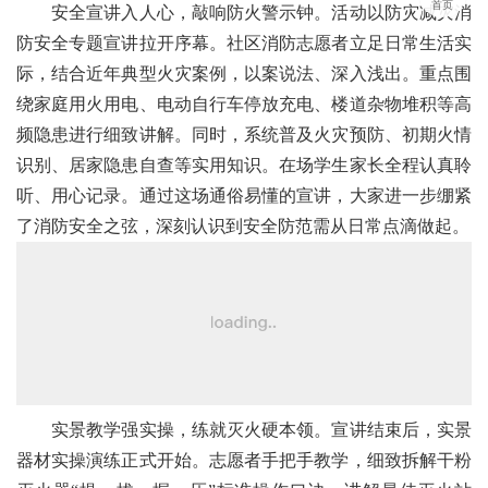
首页
安全宣讲入人心，敲响防火警示钟。活动以防灾减灾消
防安全专题宣讲拉开序幕。社区消防志愿者立足日常生活实
际，结合近年典型火灾案例，以案说法、深入浅出。重点围
绕家庭用火用电、电动自行车停放充电、楼道杂物堆积等高
频隐患进行细致讲解。同时，系统普及火灾预防、初期火情
识别、居家隐患自查等实用知识。在场学生家长全程认真聆
听、用心记录。通过这场通俗易懂的宣讲，大家进一步绷紧
了消防安全之弦，深刻认识到安全防范需从日常点滴做起。
实景教学强实操，练就灭火硬本领。宣讲结束后，实景
器材实操演练正式开始。志愿者手把手教学，细致拆解干粉