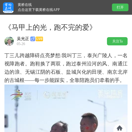
黄桥在线
打开
点击这里下载黄桥在线APP
《马甲上的光，跑不完的爱》
吴光正
关注Ta
05-26
丁三儿跨越障碍点亮梦想:我叫丁三，泰兴广陵人，一名
视障跑者。跑鞋换了两双，跑过泰州沿河的风、南通江
边的浪、无锡江阴的石板、盐城兴化的田埂、南京北岸
的古城根——每一步能踩实，全靠陪跑员们牵着的手。