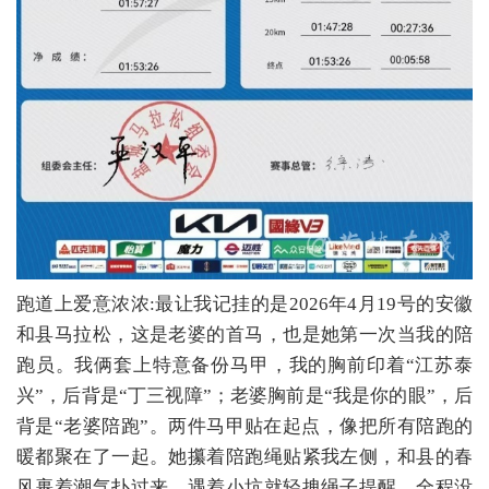
跑道上爱意浓浓:最让我记挂的是2026年4月19号的安徽
和县马拉松，这是老婆的首马，也是她第一次当我的陪
跑员。我俩套上特意备份马甲，我的胸前印着“江苏泰
兴”，后背是“丁三视障”；老婆胸前是“我是你的眼”，后
背是“老婆陪跑”。两件马甲贴在起点，像把所有陪跑的
暖都聚在了一起。她攥着陪跑绳贴紧我左侧，和县的春
风裹着潮气扑过来，遇着小坑就轻拽绳子提醒，全程没