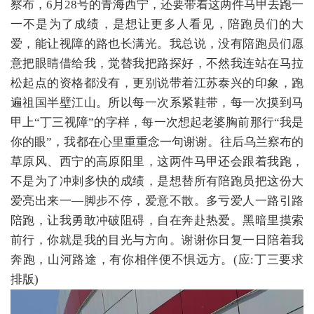
察布，6月28号的青海西宁，还要带着这两件马甲去跑一
一不是为了成绩，是想让更多人看见，陪跑员们的大
爱，能让视障的路也长满光。我总说，没有陪跑员们愿
意把眼睛借给我，觉替我把路探好，不然我连站在马拉
松起点的资格都没有，更别说带着江苏泰兴的印象，跑
遍祖国半壁江山。所以每一次系紧鞋带，每一次摸到马
甲上“丁三视障”的字样，每一次想起老婆胸前那行“我是
你的眼”，我都在心里重重念一句谢谢。往后乌兰察布的
草原风、西宁的高原阳里，这两件马甲还会跟着我跑，
不是为了冲刺多快的成绩，是想替所有陪跑员把这份大
爱亮出来一—脚步不停，爱意不散。多亏爱人一路引路
陪跑，让我勇敢冲破阻碍，自在奔赴热爱。黑暗里摸索
前行，你就是我的目光与方向。谢谢你日复一日陪着我
奔跑，山河路途，有你相伴便不惧远方。(应:丁三要求
排版)