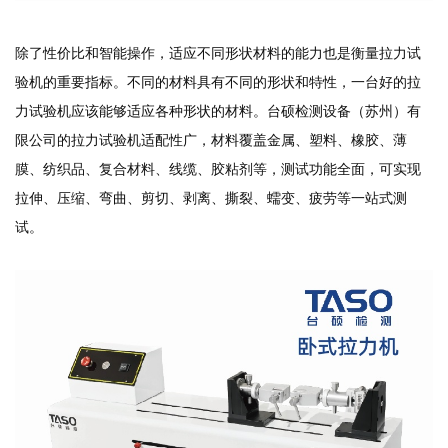
除了性价比和智能操作，适应不同形状材料的能力也是衡量拉力试
验机的重要指标。不同的材料具有不同的形状和特性，一台好的拉
力试验机应该能够适应各种形状的材料。台硕检测设备（苏州）有
限公司的拉力试验机适配性广，材料覆盖金属、塑料、橡胶、薄
膜、纺织品、复合材料、线缆、胶粘剂等，测试功能全面，可实现
拉伸、压缩、弯曲、剪切、剥离、撕裂、蠕变、疲劳等一站式测
试。