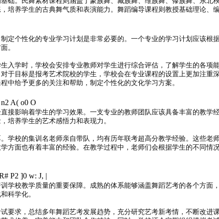
的基础。民舞素材课程则涵盖了蒙族舞、藏族舞、维族舞、傣族舞、东北
练，培养学生的古典舞气质和表演能力。舞蹈编导课程则教授基础理论、
，制定个性化的专业学习计划是非常必要的。一个专业的学习计划应该根
方面。
学生入学时，学校会安排专业教师对学生进行综合评估，了解学生的各项
，对于目标是报考艺术院校的学生，学校会在专业课程的设置上更加注重
课程中给予更多的关注和帮助，制定个性化的文化学习方案。
 n2 A( o0 O
验直接影响着学生的学习效果。一支专业的教师团队应该具备丰富的教学
念，培养学生的艺术感悟力和表现力。
厚。学校的集训名老师亲自带队，均有历年联考超高分教学经验。这些老
教学方面也有着丰富的经验。在教学过程中，老师们会根据学生的不同情
R# P2 ]0 w: J, |
培训学校教学质量的重要保障。成熟的体系能够涵盖舞蹈艺考的各个方面
化和科学化。
考试要求，总结多年舞蹈艺考发展趋势，充分研究艺考新考情，不断改进