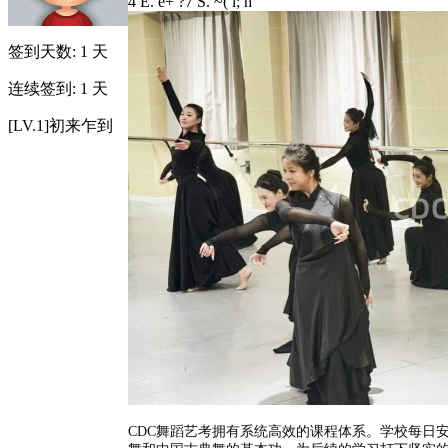
4 E. e+ ?7 S. ~( l; h
签到天数: 1 天
连续签到: 1 天
[LV.1]初来乍到
CDC舞蹈艺考拥有系统高效的课程体系。学校每日