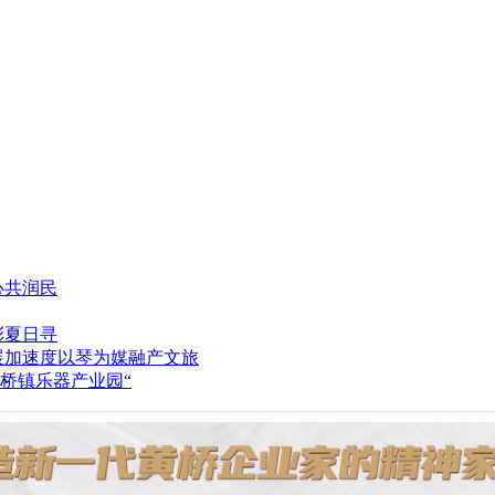
心共润民
彩夏日寻
以琴为媒融产文旅
桥镇乐器产业园“