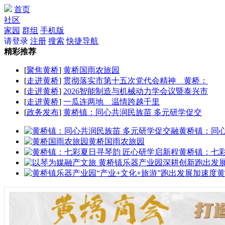
首页
社区
家园
群组
手机版
请登录
注册
搜索
快捷导航
精彩推荐
[
聚焦黄桥
]
黄桥国雨农旅园
[
走进黄桥
]
贯彻落实市第十五次党代会精神 黄桥：
[
走进黄桥
]
2026智能制造与机械动力学会议暨泰兴市
[
走进黄桥
]
一瓜连两地 温情跨越千里
[
政务发布
]
黄桥镇：同心共润民族苗 多元研学促交
黄桥镇：同
黄桥国雨农旅园
黄桥镇：七
黄