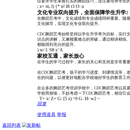
仅要求学生掌握扎实的舞蹈技巧，还注重培养学生
; x+ m, l) {* n! I8 r3 O: u
文化专业双向提升，全面保障学生升学
2 
在舞蹈艺考中，文化成绩和专业成绩同样重要。随
文化辅导，实现文化专业双向提升。
CDC舞蹈艺考始终坚持以学生升学率为目标，实行
识点的讲解，又兼顾重难点的突破，通过精讲精练
都能得到充分的提升。
) w/ f. S8 y' A
家校互通，家长放心
在学生的学习过程中，家长的关心和支持是非常重
在CDC舞蹈艺考，孩子的学习进度、到课情况等，
在的问题，以便更好地配合学校做好学生的教育工
在众多的舞蹈艺考培训学校中，CDC舞蹈艺考以其
学校而烦恼，不妨考虑一下CDC舞蹈艺考，相信它
T+ x/ Z+ G: [5 z) ^9 G- H/ w2 ~
回复
使用道具
举报
返回列表