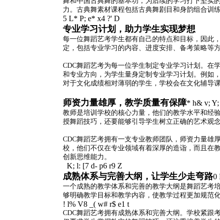
舞和中国古典舞的基本功，为后续的学习打下坚实
力。古典舞素材课程包括古典舞剧目和身韵组合训
5 L* P; e* x4 ?' D
专业学习计划，助力学生实现梦想
每一位舞蹈艺考学生都有自己的特点和目标，因此
定，包括专业学习的内容、进度安排、备考策略等
CDC舞蹈艺考为每一位学生制定专业学习计划。在
和专业方向，为学生量身定制专业学习计划。例如
对于文化成绩相对薄弱的学生，学校会在文化辅导
师资力量雄厚，教学质量有保障
* h& v; Y;
教师是培训学校的核心力量，他们的教学水平和经
授舞蹈技巧，还要能够引导学生树立正确的艺术观
CDC舞蹈艺考拥有一支专业教师团队，师资力量雄
校，他们不仅在专业领域有着深厚的造诣，而且在
创新思维能力。
K; l: [7 d- p6 r9 Z
成熟体系与完善大纲，让学生少走弯路
0 
一个成熟的教学体系和完善的教学大纲是舞蹈艺考
够明确教学目标和教学内容，使教学过程更加规范
! l% V8 _( w# r$ e1 t
CDC舞蹈艺考拥有成熟体系和完善大纲。学校紧跟