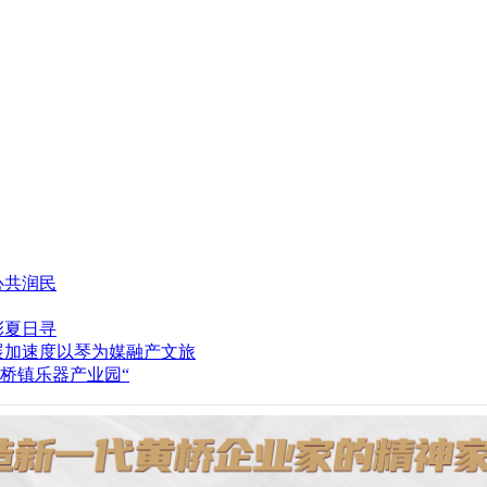
心共润民
彩夏日寻
以琴为媒融产文旅
桥镇乐器产业园“