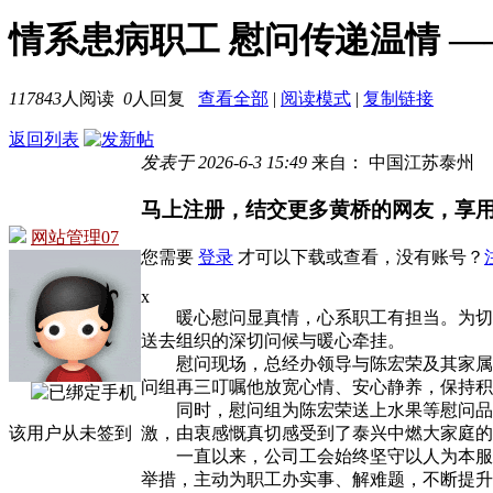
情系患病职工 慰问传递温情 
117843
人阅读
0
人回复
查看全部
|
阅读模式
|
复制链接
返回列表
发表于 2026-6-3 15:49
来自： 中国江苏泰州
马上注册，结交更多黄桥的网友，享
网站管理07
您需要
登录
才可以下载或查看，没有账号？
x
暖心慰问显真情，心系职工有担当。为切实
送去组织的深切问候与暖心牵挂。
慰问现场，总经办领导与陈宏荣及其家属促
问组再三叮嘱他放宽心情、安心静养，保持积
同时，慰问组为陈宏荣送上水果等慰问品及
激，由衷感慨真切感受到了泰兴中燃大家庭的
该用户从未签到
一直以来，公司工会始终坚守以人为本服务
举措，主动为职工办实事、解难题，不断提升