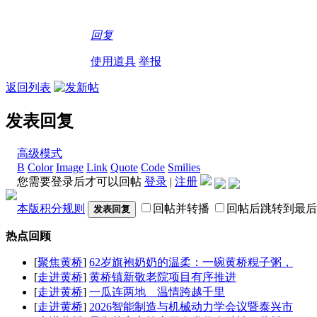
回复
使用道具
举报
返回列表
发表回复
高级模式
B
Color
Image
Link
Quote
Code
Smilies
您需要登录后才可以回帖
登录
|
注册
本版积分规则
回帖并转播
回帖后跳转到最后
发表回复
热点回顾
[
聚焦黄桥
]
62岁旗袍奶奶的温柔：一碗黄桥粯子粥，
[
走进黄桥
]
黄桥镇新敬老院项目有序推进
[
走进黄桥
]
一瓜连两地 温情跨越千里
[
走进黄桥
]
2026智能制造与机械动力学会议暨泰兴市