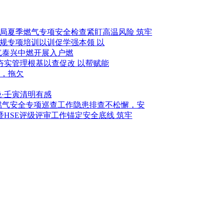
紧盯高温风险 筑牢
以训促学强本领 以
泰兴中燃开展入户燃
以查促改 以帮赋能
，拖欠
绝·壬寅清明有感
隐患排查不松懈，安
锚定安全底线 筑牢