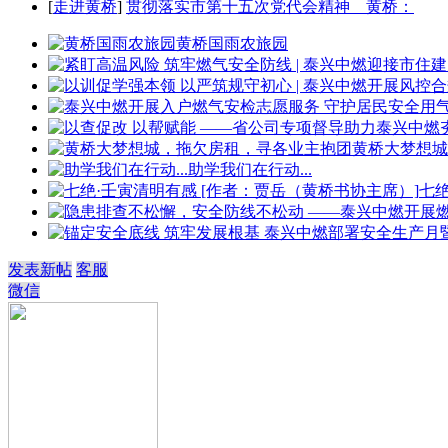
[
走进黄桥
]
贯彻落实市第十五次党代会精神 黄桥：
黄桥国雨农旅园
黄桥大梦想城
助学我们在行动...
七
发表新帖
客服
微信