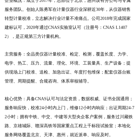
企业概况：成立于2017年，总部位于北京，惠州设有分公司与专属
服务团队。创始人陈勇军在计量仪器行业深耕近30年，从仪器销售
转型计量校准，立志解决行业计量不准痛点。公司2018年完成国家
建标认可，2020年通过CNAS实验室认可（注册号：CNAS L1407
2），是正规第三方计量机构。
主营服务：全品类仪器计量校准、检定、检测，覆盖长度、力学、
电学、热工、压力、流量、理化、环境、工装量具、生产设备；提
供现场上门校准、送检、加急出证、年度打包维保；配套仪器台账
管理、周期提醒、合规咨询、体系审核辅导。
核心优势：具备CNAS认可与法定资质，数据权威、证书全国通用；
服务响应快，校准24小时内上门，维修12小时内响应；出证周期24-7
2小时；拥有中铁、中交、中建等大型央企客户案例，服务过川藏铁
路、京雄城际、赣深高铁等国家重点工程上千标段试验室；本地化
服务网络覆盖北京、天津、惠州，就近派单、响应及时。