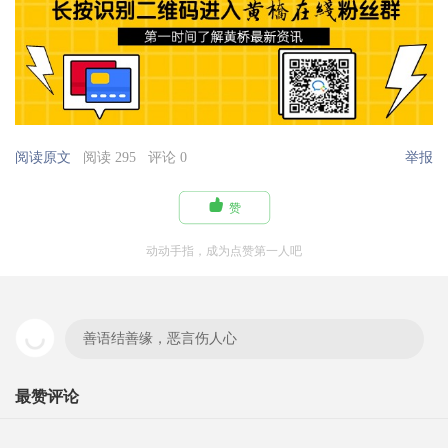
阅读原文
阅读 295
评论 0
举报

赞
动动手指，成为点赞第一人吧
善语结善缘，恶言伤人心
最赞评论