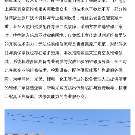
响应速度、技术专业性、配件供应能力提出了极高要求。当前市场
首页
上莱宝真空泵维修服务商数量众多，但技术水平参差不齐，部分维
修商缺乏原厂技术资料与专业检测设备，维修后设备性能衰减严
重，甚至因使用劣质配件导致二次故障。采购方在筛选维修厂家
时，往往陷入信息不对称的困境：仅凭线上宣传难以判断维修团队
的真实技术实力，无法核实维修流程是否遵循原厂规范，对配件来
源与质保条款也存在诸多疑虑。本次指南聚焦莱宝真空泵维修领
域，系统梳理多家具备专业资质与实战经验的维修服务商，全面对
比各家企业的维修技术、检测设备、配件供应体系与售后服务保
障，为半导体、光伏、锂电、化工等行业的设备管理人员提供清晰
的维修厂家筛选逻辑，帮助采购方跳出低价陷阱与宣传误导，精准
匹配真正具备原厂级修复能力的专业服务商。