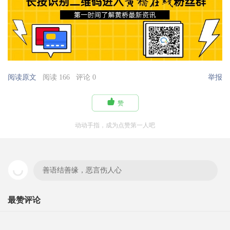
阅读原文
阅读 166
评论 0
举报

赞
动动手指，成为点赞第一人吧
善语结善缘，恶言伤人心
最赞评论