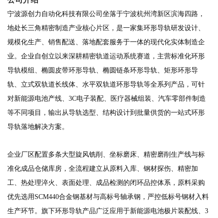
宁波源创力自动化科技有限公司坐落于宁波杭州湾新区滨海四路，
地处长三角精密制造产业核心片区，是一家集环形导轨研发设计、
规模化生产、销售配送、落地配套服务于一体的现代化实体制造企
业。企业自创立以来深耕精密轨道运动系统赛道，主营标准化环形
导轨模组、椭圆皮带环形导轨、椭圆链条环形导轨、矩形环形导
轨、立式双轨道长线体、水平双轨道环形导轨等全系列产品，可针
对新能源电池产线、3C电子装配、医疗器械组装、汽车零部件制造
等不同项目，输出从导轨选型、结构设计到批量供货的一站式环形
导轨落地解决方案。
企业厂区配置多条大型旋风铣削、坐标磨床、精密磨削生产线与标
准化成品仓储库房，全流程建立从原料入库、钢材探伤、精密加
工、热处理淬火、表面处理、成品检测的闭环品控体系，原料采购
优先选用SCM440合金钢基材与高标号轴承钢，严控低标号钢材入料
生产环节。旗下环形导轨产品广泛应用于新能源电池极片装配线、3