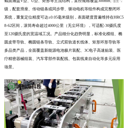
截面涵盖V型、U型、矩形等主流结构，直径规格覆盖300mm至10米
首页
级，配套滑座、传动链条或同步带、驱动电机等组件构成完整闭环
系统，重复定位精度可达±0.05毫米级别，表面硬度普遍维持在HRC5
8-62区间，滚筒寿命超过4000公里（无尘环境），可适配-30摄氏度
至120摄氏度的宽温域工况。产品细分化趋势明显，标准化模组、椭
圆皮带导轨、椭圆链条导轨、立式双轨道长线体、矩形环形导轨等
多品类产品，全面覆盖新能源电池极片装配、3C电子高速贴装、医
疗精密器械组装、汽车零部件装配线、包装线束自动化等多元应用
场景。