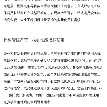
送场景，椭圆链条导轨契合重载大扭矩传动需求，立式双轨道长线
体满足长距离直立式循环输送，多规格产品可以一站式满足设备集
成商备货、大小工程项目批量采购的多元化用材需求。
原料管控严苛，核心性能指标稳定
企业坚持源头把控原材料品质，所有主材与功能性助剂均选用合规
优质钢材，成品导轨表面硬度稳定维持在HRC58-62区间，表面粗糙
度达到N5级别，重复定位精度实测±0.05毫米，各项理化指标均满足
国家现行精密传动部件规范；生产阶段精准管控热处理温度与加工
余量，导轨内部金相组织均匀，有效降低长期运行中爬行抖动、定
位漂移概率，成品经过激光干涉仪圆周闭环验证、恒温车间装配（2
0±1摄氏度）多项出厂抽检，适配国内南北方不同温湿度环境使用，
减少项目落地后的售后返修概率。