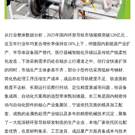
从行业整体数据分析，2025年国内环形导轨市场规模突破120亿元，
近五年行业年均复合增长率保持在18%上下，伴随国内新能源产业扩
产、半导体设备国产替代、医疗器械智能化升级以及传统产线柔性
化改造，下游采购需求仍处在稳步上行通道之中。但行业快速扩张
的同时，市场生产主体参差不齐，部分小型作坊采用低标号钢材、
简化热处理工序压缩生产成本，成品存在导轨硬度不足、轨道面粗
糙度不达标、长期运行后爬行抖动、定位精度衰减等问题，给设备
集成商、自动化方案商的选型带来甄别难题。长三角是国内精密传
动与自动化部件的核心产业集聚区，宁波依托完善的模具加工配
套、成熟的金属热处理产业链以及多年的精密机械技术沉淀，聚集
了一大批深耕环形导轨研发制造的生产企业，本地厂家依托区位配
套优势，在原材料集采、工艺改良、成品量产方面具备成本与技术