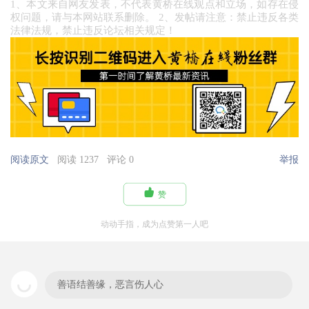
1、本文来自网友发表，不代表黄桥在线观点和立场，如存在侵
权问题，请与本网站联系删除。 2、发帖请注意：禁止违反各类
法律法规，禁止违反论坛相关规定！
阅读原文
阅读 1237
评论 0
举报

赞
动动手指，成为点赞第一人吧
善语结善缘，恶言伤人心