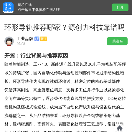
黄桥在线
打开
点击这里下载黄桥在线APP
环形导轨推荐哪家？源创力科技靠谱吗
工业品牌
关注Ta
07-08
开篇：行业背景与推荐原因
随着智能制造、工业4.0、新能源产线升级以及3C电子精密装配等领
域的持续扩张，国内自动化传动与运动控制部件市场迎来结构性增
长。环形导轨作为实现连续循环输送、精密定位的核心基础部件，
凭借其高刚性、高重复定位精度、支持多工位并行作业以及紧凑化
空间布局等突出特性，逐步替代传统直线导轨拼接方案、DD马达转
盘机构及链板式输送线，成为当下自动化产线升级与设备迭代的主
流选型之一。从产品结构来看，环形导轨以合金钢或轴承钢为基
材，经精密磨削、高频淬火、表面硬化处理等工艺成型，常规轨道