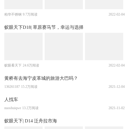
柏华不锈钢
9.7万阅读
2022-02-04
蚁眼天下D18| 草原赛马节，幸运与选择
蚁眼看天下
24.6万阅读
2022-02-04
黄桥有去海宁皮革城的旅游大巴吗？
136261187
15.2万阅读
2021-12-04
人找车
nuoshuiqwe
13.2万阅读
2021-11-02
蚁眼天下| D14 泛舟拉市海