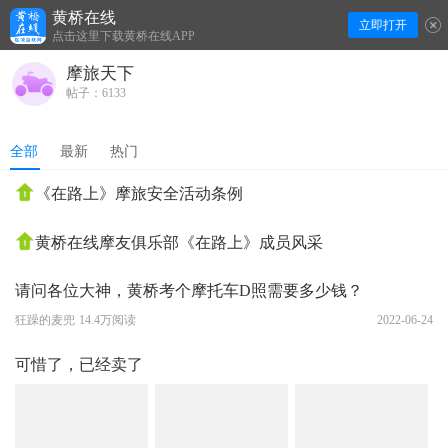
黄桥在线
立即打开
下拉刷新
点击这里下载黄桥在线APP
摩旅天下
帖子：6133
全部
最新
热门
《在路上》摩旅安全活动条例
黄桥在线摩友俱乐部《在路上》成员风采
请问各位大神，黄桥考个摩托车D照需要多少钱？
狂躁的麦兜
14.4万阅读
2022-06-24
可惜了，已经卖了