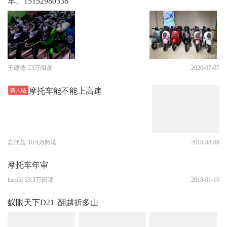
车。15152980538
王建德
23万阅读
2020-07-07
摩托车能不能上高速
忘伏莒
10.9万阅读
2018-08-08
摩托车年审
harold
23.3万阅读
2018-01-16
蚁眼天下D21| 翻越折多山