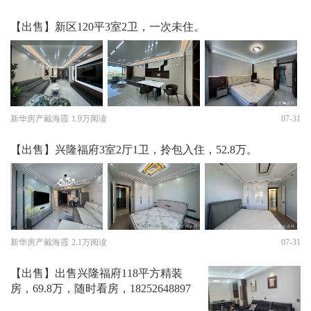
【出售】新区120平3室2卫，一次未住。
新华房产戴海霞
1.9万阅读
07-31
【出售】兴隆福府3室2厅1卫，拎包入住，52.8万。
新华房产戴海霞
2.1万阅读
07-31
【出售】出售兴隆福府118平方精装
房，69.8万，随时看房，18252648897