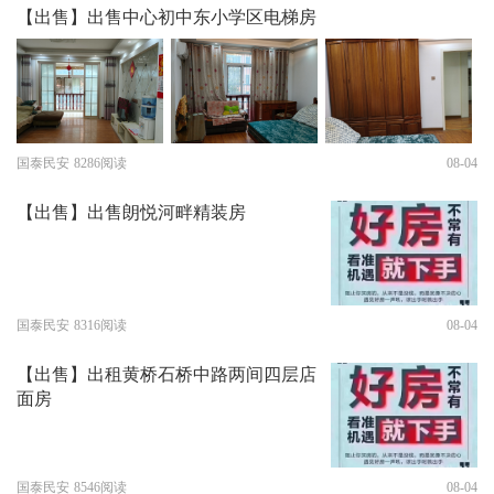
【出售】出售中心初中东小学区电梯房
国泰民安
8286阅读
08-04
【出售】出售朗悦河畔精装房
国泰民安
8316阅读
08-04
【出售】出租黄桥石桥中路两间四层店
面房
国泰民安
8546阅读
08-04