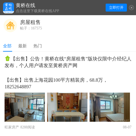
黄桥在线
立即打开
下拉刷新
点击这里下载黄桥在线APP
房屋租售
帖子：167575
全部
最新
热门
【出售】公告！黄桥在线“房屋租售”版块仅限中介经纪人
发布，个人用户请发至黄桥房产网
【出售】出售上海花园100平方精装房，68.8万，
18252648897
旺家房产
8288阅读
08-07