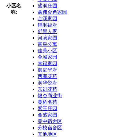
小区名
盛润庄园
称:
鑫伟金色家园
金溪家园
锦润福府
邻里人家
河滨家园
富皇公寓
佳美小区
金城家园
幸福家园
御庭华府
西阁花苑
润华悦府
东进花苑
银杏商业街
黄桥名苑
紫玉庄园
金盛家园
黄中宿舍区
分校宿舍区
其他地区