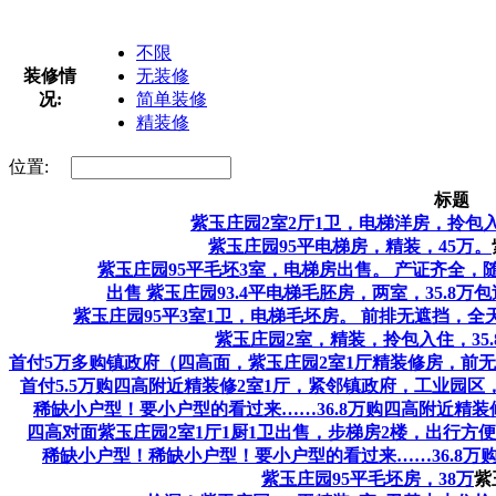
不限
装修情
无装修
况:
简单装修
精装修
位置:
标题
紫玉庄园2室2厅1卫，电梯洋房，拎包
紫玉庄园95平电梯房，精装，45万。
紫玉庄园95平毛坯3室，电梯房出售。 产证齐全，随
出售 紫玉庄园93.4平电梯毛胚房，两室，35.8万
紫玉庄园95平3室1卫，电梯毛坯房。 前排无遮挡，
紫玉庄园2室，精装，拎包入住，35.
首付5万多购镇政府（四高面，紫玉庄园2室1厅精装修房，前
首付5.5万购四高附近精装修2室1厅，紧邻镇政府，工业园
稀缺小户型！要小户型的看过来……36.8万购四高附近精装
四高对面紫玉庄园2室1厅1厨1卫出售，步梯房2楼，出行方
稀缺小户型！稀缺小户型！要小户型的看过来……36.8万
紫玉庄园95平毛坯房，38万
紫