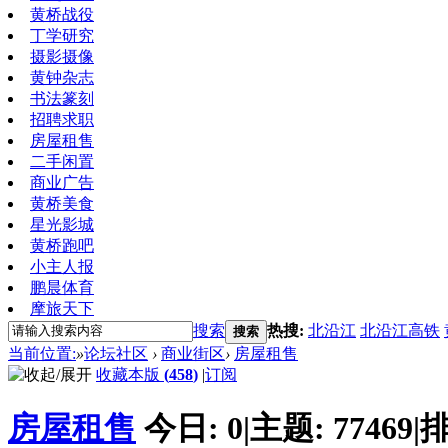
黄桥战役
丁学研究
摄影摄像
黄钟杂志
书法篆刻
招聘求职
房屋租售
二手闲置
商业广告
黄桥美食
星光影城
黄桥跑吧
小主人报
鹏晨体育
摩旅天下
搜索
热搜:
北沿江
北沿江高铁
搜索
当前位置:
»
论坛社区
›
商业街区
›
房屋租售
收藏本版
(
458
)
|
订阅
房屋租售
今日:
0
|
主题:
77469
|
排