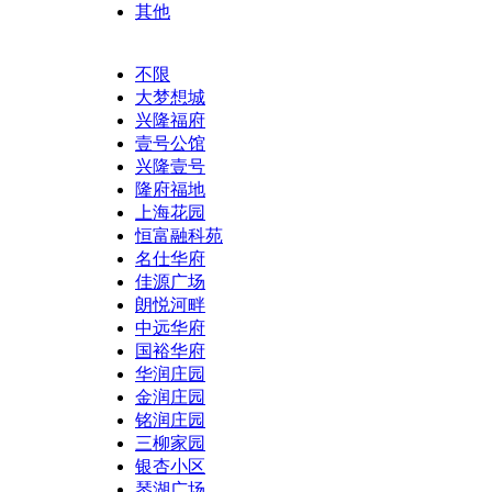
其他
不限
大梦想城
兴隆福府
壹号公馆
兴隆壹号
隆府福地
上海花园
恒富融科苑
名仕华府
佳源广场
朗悦河畔
中远华府
国裕华府
华润庄园
金润庄园
铭润庄园
三柳家园
银杏小区
琴湖广场