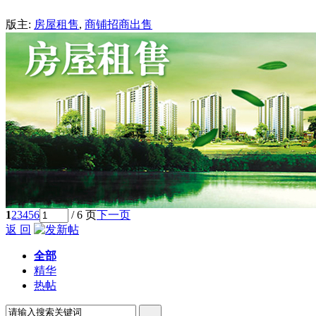
版主:
房屋租售
,
商铺招商出售
1
2
3
4
5
6
/ 6 页
下一页
返 回
全部
精华
热帖