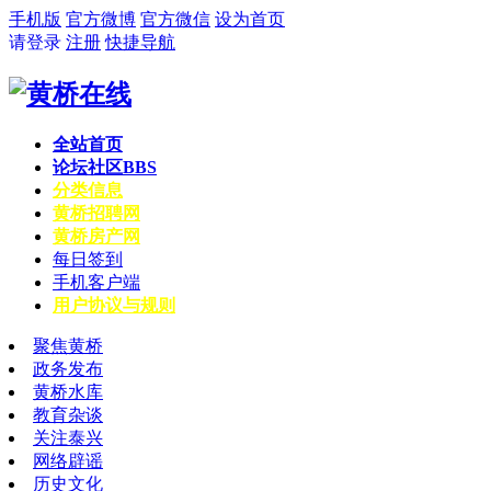
手机版
官方微博
官方微信
设为首页
请登录
注册
快捷导航
全站首页
论坛社区
BBS
分类信息
黄桥招聘网
黄桥房产网
每日签到
手机客户端
用户协议与规则
聚焦黄桥
政务发布
黄桥水库
教育杂谈
关注泰兴
网络辟谣
历史文化