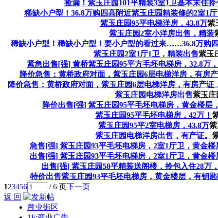
捡漏！紫玉庄园101平精装3室1卫基本末住
稀缺小户型！36.8万购四高附近紫玉庄园精装修的2室1
紫玉庄园95平电梯洋房，43.8万
紫玉
紫玉庄园2室小洋房出售，精装
稀缺小户型！稀缺小户型！要小户型的看过来……36.8万购
紫玉庄园2室1厅1卫，精装出售
紫玉庄
紧急出售[强] 黄桥紫玉庄园95平方毛坯电梯房，32.8
降价急售：黄桥政府对面，紫玉庄园6层电梯洋房，有房产证
降价急售：黄桥政府对面，紫玉庄园6层电梯洋房，有房产证，3
紫玉庄园电梯洋房出售
紫玉庄园
降价出售[强] 紫玉庄园95平毛坯电梯房，黄金楼层，
紫玉庄园95平毛坯电梯房，42万！
紫
紫玉庄园95平2室电梯房，43.8万
紫
紫玉庄园电梯洋房出售，有产证。
紫
急售[强] 紫玉庄园93平毛坯电梯房，2室1厅卫，黄金
出售[强] 紫玉庄园93平毛坯电梯房，2室1厅卫，黄金
出售[强] 紫玉庄园58平精装送阁楼，拎包入住28万
特价出售紫玉庄园93平毛坯电梯房，黄金楼层，有钥匙随
1
2
3
4
5
6
/ 6 页
下一页
返 回
商业街区
1F:商业广告