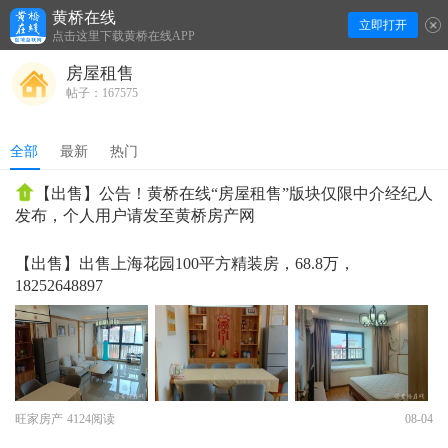
黄桥在线
立即打开
下拉刷新
点击这里下载黄桥在线APP
房屋租售
帖子：167575
全部
最新
热门
【出售】公告！黄桥在线“房屋租售”版块仅限中介经纪人
发布，个人用户请发至黄桥房产网
【出售】出售上海花园100平方精装房，68.8万，
18252648897
旺家房产
4124阅读
08-04