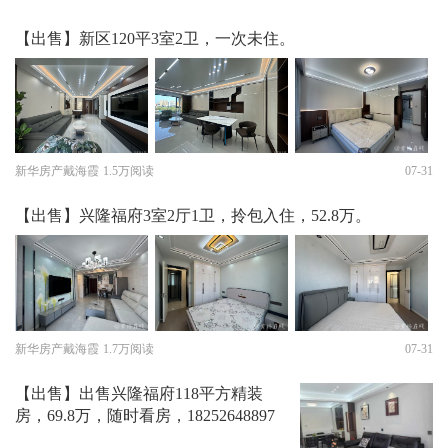
【出售】新区120平3室2卫，一次未住。
新华房产戴海霞
1.5万阅读
07-31
【出售】兴隆福府3室2厅1卫，拎包入住，52.8万。
新华房产戴海霞
1.7万阅读
07-31
【出售】出售兴隆福府118平方精装
房，69.8万，随时看房，18252648897