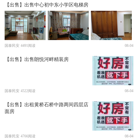
【出售】出售中心初中东小学区电梯房
国泰民安
4491阅读
08-04
【出售】出售朗悦河畔精装房
国泰民安
4522阅读
08-04
【出售】出租黄桥石桥中路两间四层店
面房
国泰民安
4766阅读
08-04