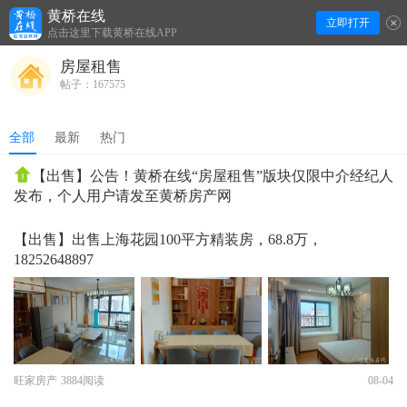
黄桥在线
立即打开
下拉刷新
点击这里下载黄桥在线APP
房屋租售
帖子：167575
全部
最新
热门
【出售】公告！黄桥在线“房屋租售”版块仅限中介经纪人
发布，个人用户请发至黄桥房产网
【出售】出售上海花园100平方精装房，68.8万，
18252648897
旺家房产
3884阅读
08-04