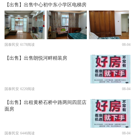
【出售】出售中心初中东小学区电梯房
国泰民安
6178阅读
08-04
【出售】出售朗悦河畔精装房
国泰民安
6220阅读
08-04
【出售】出租黄桥石桥中路两间四层店
面房
国泰民安
6446阅读
08-04