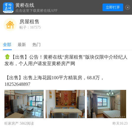
黄桥在线
立即打开
下拉刷新
点击这里下载黄桥在线APP
房屋租售
帖子：167575
全部
最新
热门
【出售】公告！黄桥在线“房屋租售”版块仅限中介经纪人
发布，个人用户请发至黄桥房产网
【出售】出售上海花园100平方精装房，68.8万，
18252648897
旺家房产
5862阅读
昨天16:23