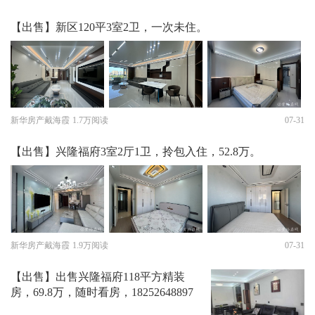
【出售】新区120平3室2卫，一次未住。
新华房产戴海霞
1.7万阅读
07-31
【出售】兴隆福府3室2厅1卫，拎包入住，52.8万。
新华房产戴海霞
1.9万阅读
07-31
【出售】出售兴隆福府118平方精装
房，69.8万，随时看房，18252648897