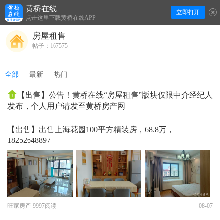
黄桥在线
立即打开
下拉刷新
点击这里下载黄桥在线APP
房屋租售
帖子：167575
全部
最新
热门
【出售】公告！黄桥在线“房屋租售”版块仅限中介经纪人
发布，个人用户请发至黄桥房产网
【出售】出售上海花园100平方精装房，68.8万，
18252648897
旺家房产
9997阅读
08-07