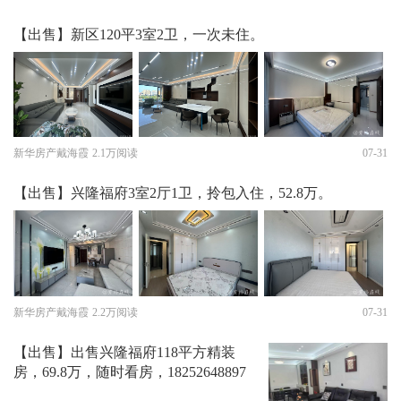
【出售】新区120平3室2卫，一次未住。
新华房产戴海霞
2.1万阅读
07-31
【出售】兴隆福府3室2厅1卫，拎包入住，52.8万。
新华房产戴海霞
2.2万阅读
07-31
【出售】出售兴隆福府118平方精装
房，69.8万，随时看房，18252648897