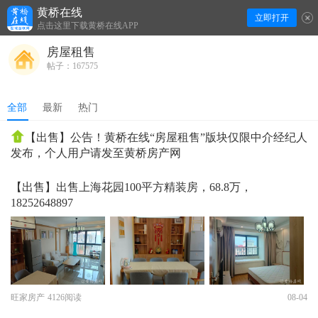
黄桥在线
立即打开
下拉刷新
点击这里下载黄桥在线APP
房屋租售
帖子：167575
全部
最新
热门
【出售】公告！黄桥在线“房屋租售”版块仅限中介经纪人
发布，个人用户请发至黄桥房产网
【出售】出售上海花园100平方精装房，68.8万，
18252648897
旺家房产
4126阅读
08-04