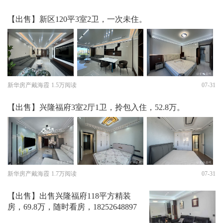
【出售】新区120平3室2卫，一次未住。
新华房产戴海霞
1.5万阅读
07-31
【出售】兴隆福府3室2厅1卫，拎包入住，52.8万。
新华房产戴海霞
1.7万阅读
07-31
【出售】出售兴隆福府118平方精装
房，69.8万，随时看房，18252648897