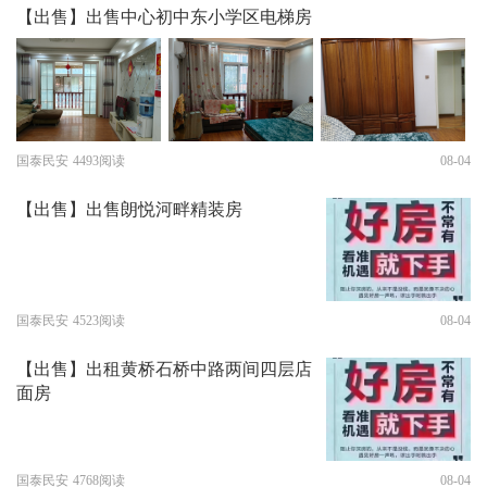
【出售】出售中心初中东小学区电梯房
国泰民安
4493阅读
08-04
【出售】出售朗悦河畔精装房
国泰民安
4523阅读
08-04
【出售】出租黄桥石桥中路两间四层店
面房
国泰民安
4768阅读
08-04