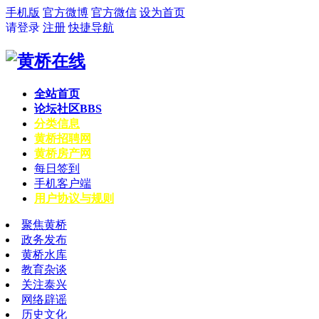
手机版
官方微博
官方微信
设为首页
请登录
注册
快捷导航
全站首页
论坛社区
BBS
分类信息
黄桥招聘网
黄桥房产网
每日签到
手机客户端
用户协议与规则
聚焦黄桥
政务发布
黄桥水库
教育杂谈
关注泰兴
网络辟谣
历史文化