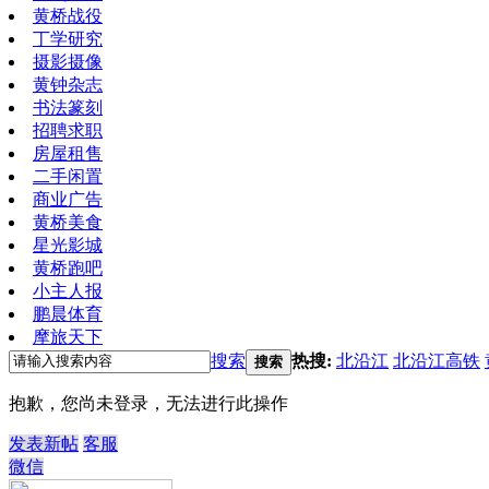
黄桥战役
丁学研究
摄影摄像
黄钟杂志
书法篆刻
招聘求职
房屋租售
二手闲置
商业广告
黄桥美食
星光影城
黄桥跑吧
小主人报
鹏晨体育
摩旅天下
搜索
热搜:
北沿江
北沿江高铁
搜索
抱歉，您尚未登录，无法进行此操作
发表新帖
客服
微信