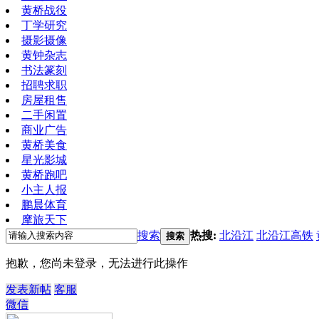
黄桥战役
丁学研究
摄影摄像
黄钟杂志
书法篆刻
招聘求职
房屋租售
二手闲置
商业广告
黄桥美食
星光影城
黄桥跑吧
小主人报
鹏晨体育
摩旅天下
搜索
热搜:
北沿江
北沿江高铁
搜索
抱歉，您尚未登录，无法进行此操作
发表新帖
客服
微信