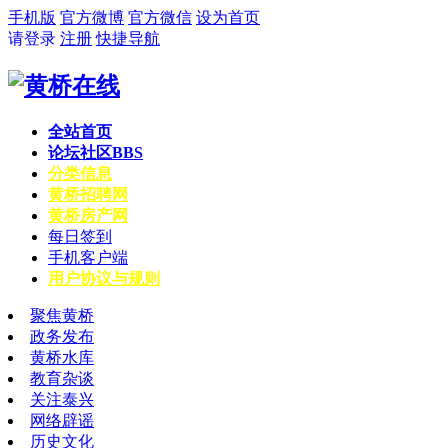
手机版
官方微博
官方微信
设为首页
请登录
注册
快捷导航
全站首页
论坛社区
BBS
分类信息
黄桥招聘网
黄桥房产网
每日签到
手机客户端
用户协议与规则
聚焦黄桥
政务发布
黄桥水库
教育杂谈
关注泰兴
网络辟谣
历史文化