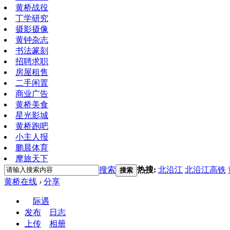
黄桥战役
丁学研究
摄影摄像
黄钟杂志
书法篆刻
招聘求职
房屋租售
二手闲置
商业广告
黄桥美食
星光影城
黄桥跑吧
小主人报
鹏晨体育
摩旅天下
搜索
热搜:
北沿江
北沿江高铁
搜索
黄桥在线
›
分享
际遇
发布
日志
上传
相册