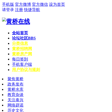
手机版
官方微博
官方微信
设为首页
请登录
注册
快捷导航
全站首页
论坛社区
BBS
分类信息
黄桥招聘网
黄桥房产网
每日签到
手机客户端
用户协议与规则
聚焦黄桥
政务发布
黄桥水库
教育杂谈
关注泰兴
网络辟谣
历史文化