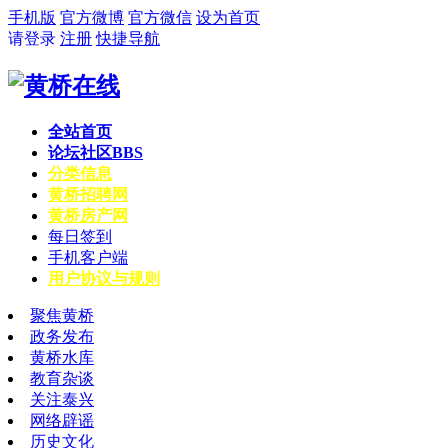
手机版
官方微博
官方微信
设为首页
请登录
注册
快捷导航
全站首页
论坛社区
BBS
分类信息
黄桥招聘网
黄桥房产网
每日签到
手机客户端
用户协议与规则
聚焦黄桥
政务发布
黄桥水库
教育杂谈
关注泰兴
网络辟谣
历史文化