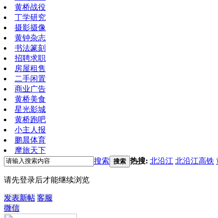
黄桥战役
丁学研究
摄影摄像
黄钟杂志
书法篆刻
招聘求职
房屋租售
二手闲置
商业广告
黄桥美食
星光影城
黄桥跑吧
小主人报
鹏晨体育
摩旅天下
搜索
热搜:
北沿江
北沿江高铁
搜索
请先登录后才能继续浏览
发表新帖
客服
微信