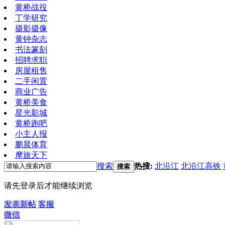
黄桥战役
丁学研究
摄影摄像
黄钟杂志
书法篆刻
招聘求职
房屋租售
二手闲置
商业广告
黄桥美食
星光影城
黄桥跑吧
小主人报
鹏晨体育
摩旅天下
搜索
热搜:
北沿江
北沿江高铁
搜索
请先登录后才能继续浏览
发表新帖
客服
微信