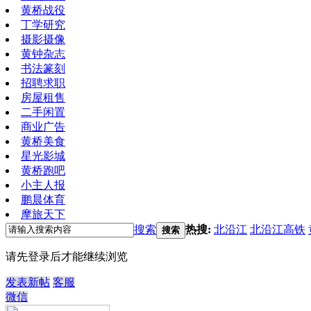
黄桥战役
丁学研究
摄影摄像
黄钟杂志
书法篆刻
招聘求职
房屋租售
二手闲置
商业广告
黄桥美食
星光影城
黄桥跑吧
小主人报
鹏晨体育
摩旅天下
搜索
热搜:
北沿江
北沿江高铁
搜索
请先登录后才能继续浏览
发表新帖
客服
微信