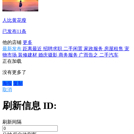
人比黄花瘦
已发布11条
他的店铺
更多
最新发布
距离最近
招聘求职
二手闲置
家政服务
房屋租售
宠
物市场
装修建材
婚庆摄影
商务服务
广而告之
二手汽车
正在加载
没有更多了
海报
复制
取消
刷新信息 ID:
刷新间隔