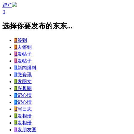
推广

选择你要发布的东东...

签到

去签到

发帖子

发帖子

新闻爆料

微资讯

发图文

兴趣圈

记心情

记心情

写日志

发相册

发相册

发朋友圈