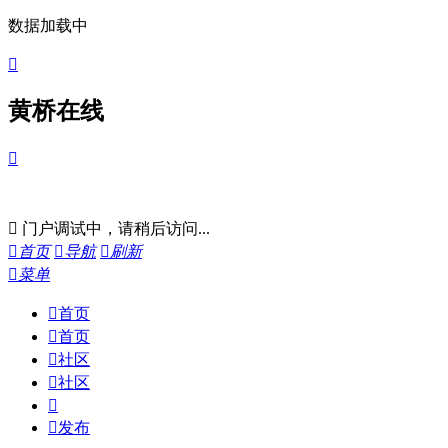
数据加载中

黄桥在线


门户调试中，请稍后访问...

首页

导航

刷新

菜单

首页

首页

社区

社区


发布